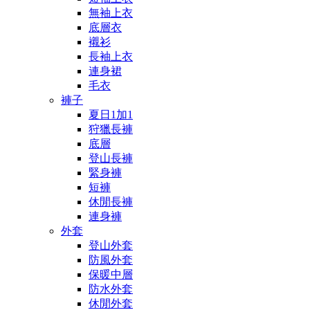
無袖上衣
底層衣
襯衫
長袖上衣
連身裙
毛衣
褲子
夏日1加1
狩獵長褲
底層
登山長褲
緊身褲
短褲
休閒長褲
連身褲
外套
登山外套
防風外套
保暖中層
防水外套
休閒外套