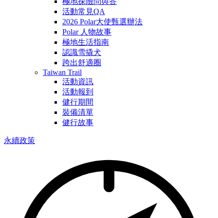
極地探險問與答
活動常見QA
2026 Polar大使甄選辦法
Polar 人物故事
極地生活指南
認識雪撬犬
跨出舒適圈
Taiwan Trail
活動資訊
活動報到
健行期間
裝備清單
健行故事
永續政策