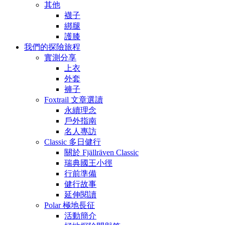
其他
襪子
綁腿
護膝
我們的探險旅程
實測分享
上衣
外套
褲子
Foxtrail 文章選讀
永續理念
戶外指南
名人專訪
Classic 多日健行
關於 Fjällräven Classic
瑞典國王小徑
行前準備
健行故事
延伸閱讀
Polar 極地長征
活動簡介