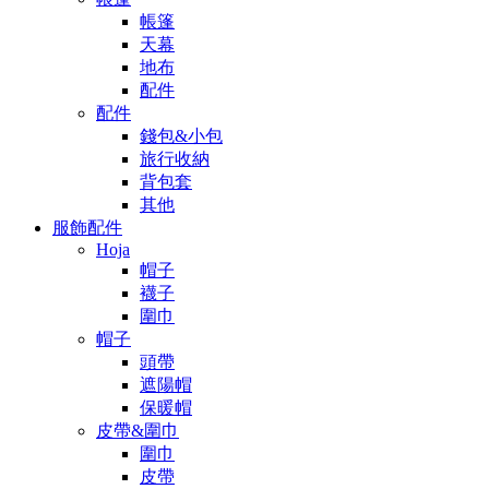
帳篷
天幕
地布
配件
配件
錢包&小包
旅行收納
背包套
其他
服飾配件
Hoja
帽子
襪子
圍巾
帽子
頭帶
遮陽帽
保暖帽
皮帶&圍巾
圍巾
皮帶