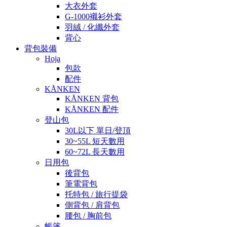
大衣外套
G-1000襯衫外套
羽絨 / 化纖外套
背心
背包裝備
Hoja
包款
配件
KÅNKEN
KÅNKEN 背包
KÅNKEN 配件
登山包
30L以下 單日/登頂
30~55L 短天數用
60~72L 長天數用
日用包
後背包
筆電背包
托特包 / 旅行提袋
側背包 / 肩背包
腰包 / 胸前包
帳篷