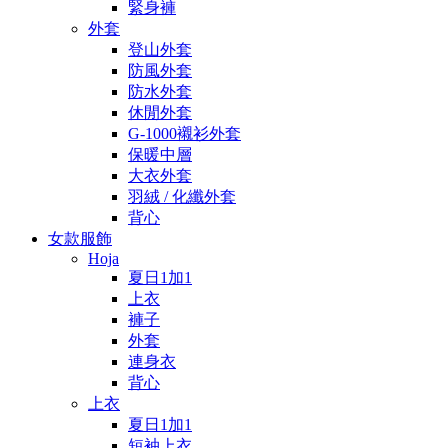
緊身褲
外套
登山外套
防風外套
防水外套
休閒外套
G-1000襯衫外套
保暖中層
大衣外套
羽絨 / 化纖外套
背心
女款服飾
Hoja
夏日1加1
上衣
褲子
外套
連身衣
背心
上衣
夏日1加1
短袖上衣