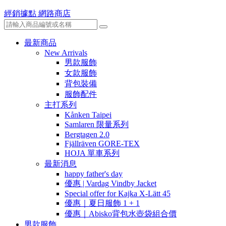
經銷據點
網路商店
最新商品
New Arrivals
男款服飾
女款服飾
背包裝備
服飾配件
主打系列
Kånken Taipei
Samlaren 限量系列
Bergtagen 2.0
Fjällräven GORE-TEX
HOJA 單車系列
最新消息
happy father's day
優惠 | Vardag Vindby Jacket
Special offer for Kajka X-Lätt 45
優惠｜夏日服飾 1 + 1
優惠｜Abisko背包水壺袋組合價
男款服飾