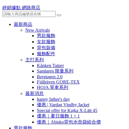
經銷據點
網路商店
最新商品
New Arrivals
男款服飾
女款服飾
背包裝備
服飾配件
主打系列
Kånken Taipei
Samlaren 限量系列
Bergtagen 2.0
Fjällräven GORE-TEX
HOJA 單車系列
最新消息
happy father's day
優惠 | Vardag Vindby Jacket
Special offer for Kajka X-Lätt 45
優惠｜夏日服飾 1 + 1
優惠｜Abisko背包水壺袋組合價
男款服飾