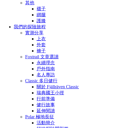
其他
襪子
綁腿
護膝
我們的探險旅程
實測分享
上衣
外套
褲子
Foxtrail 文章選讀
永續理念
戶外指南
名人專訪
Classic 多日健行
關於 Fjällräven Classic
瑞典國王小徑
行前準備
健行故事
延伸閱讀
Polar 極地長征
活動簡介