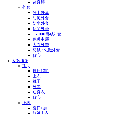
緊身褲
外套
登山外套
防風外套
防水外套
休閒外套
G-1000襯衫外套
保暖中層
大衣外套
羽絨 / 化纖外套
背心
女款服飾
Hoja
夏日1加1
上衣
褲子
外套
連身衣
背心
上衣
夏日1加1
短袖上衣