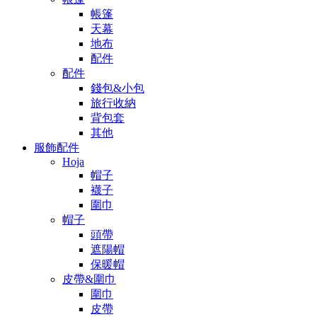
帳篷
天幕
地布
配件
配件
錢包&小包
旅行收納
背包套
其他
服飾配件
Hoja
帽子
襪子
圍巾
帽子
頭帶
遮陽帽
保暖帽
皮帶&圍巾
圍巾
皮帶