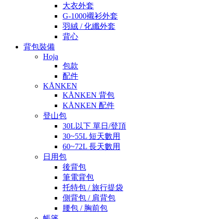
大衣外套
G-1000襯衫外套
羽絨 / 化纖外套
背心
背包裝備
Hoja
包款
配件
KÅNKEN
KÅNKEN 背包
KÅNKEN 配件
登山包
30L以下 單日/登頂
30~55L 短天數用
60~72L 長天數用
日用包
後背包
筆電背包
托特包 / 旅行提袋
側背包 / 肩背包
腰包 / 胸前包
帳篷