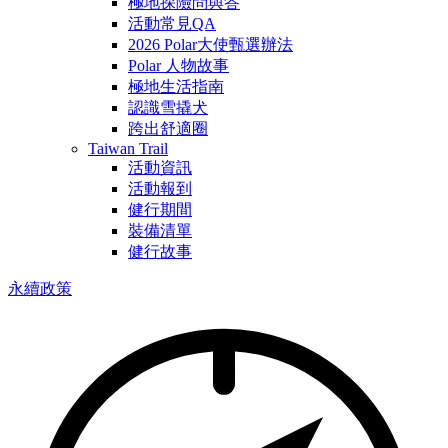
極地探險問與答
活動常見QA
2026 Polar大使甄選辦法
Polar 人物故事
極地生活指南
認識雪撬犬
跨出舒適圈
Taiwan Trail
活動資訊
活動報到
健行期間
裝備清單
健行故事
永續政策