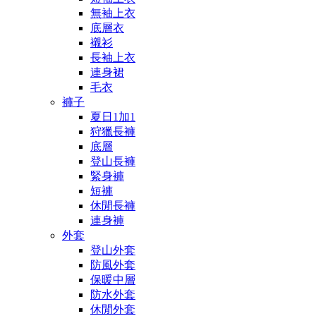
無袖上衣
底層衣
襯衫
長袖上衣
連身裙
毛衣
褲子
夏日1加1
狩獵長褲
底層
登山長褲
緊身褲
短褲
休閒長褲
連身褲
外套
登山外套
防風外套
保暖中層
防水外套
休閒外套