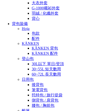
大衣外套
G-1000襯衫外套
羽絨 / 化纖外套
背心
背包裝備
Hoja
包款
配件
KÅNKEN
KÅNKEN 背包
KÅNKEN 配件
登山包
30L以下 單日/登頂
30~55L 短天數用
60~72L 長天數用
日用包
後背包
筆電背包
托特包 / 旅行提袋
側背包 / 肩背包
腰包 / 胸前包
帳篷