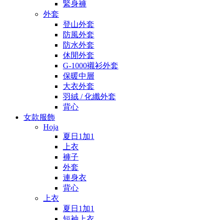
緊身褲
外套
登山外套
防風外套
防水外套
休閒外套
G-1000襯衫外套
保暖中層
大衣外套
羽絨 / 化纖外套
背心
女款服飾
Hoja
夏日1加1
上衣
褲子
外套
連身衣
背心
上衣
夏日1加1
短袖上衣