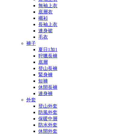
無袖上衣
底層衣
襯衫
長袖上衣
連身裙
毛衣
褲子
夏日1加1
狩獵長褲
底層
登山長褲
緊身褲
短褲
休閒長褲
連身褲
外套
登山外套
防風外套
保暖中層
防水外套
休閒外套