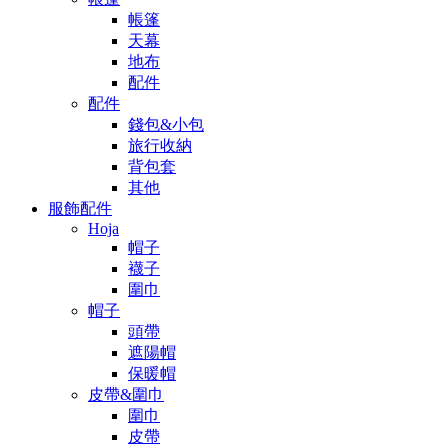
帳篷
天幕
地布
配件
配件
錢包&小包
旅行收納
背包套
其他
服飾配件
Hoja
帽子
襪子
圍巾
帽子
頭帶
遮陽帽
保暖帽
皮帶&圍巾
圍巾
皮帶