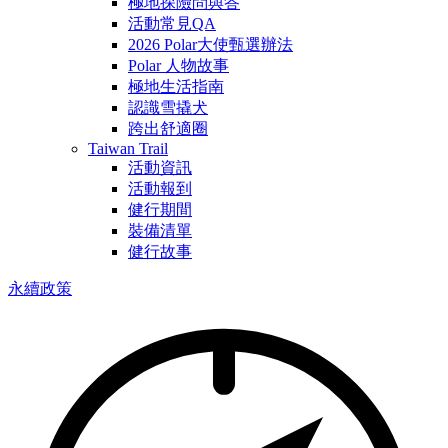
極地探險問與答
活動常見QA
2026 Polar大使甄選辦法
Polar 人物故事
極地生活指南
認識雪撬犬
跨出舒適圈
Taiwan Trail
活動資訊
活動報到
健行期間
裝備清單
健行故事
永續政策