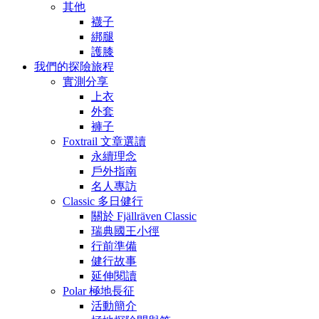
其他
襪子
綁腿
護膝
我們的探險旅程
實測分享
上衣
外套
褲子
Foxtrail 文章選讀
永續理念
戶外指南
名人專訪
Classic 多日健行
關於 Fjällräven Classic
瑞典國王小徑
行前準備
健行故事
延伸閱讀
Polar 極地長征
活動簡介