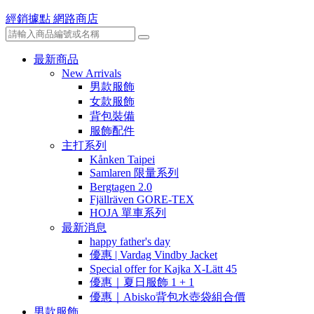
經銷據點
網路商店
最新商品
New Arrivals
男款服飾
女款服飾
背包裝備
服飾配件
主打系列
Kånken Taipei
Samlaren 限量系列
Bergtagen 2.0
Fjällräven GORE-TEX
HOJA 單車系列
最新消息
happy father's day
優惠 | Vardag Vindby Jacket
Special offer for Kajka X-Lätt 45
優惠｜夏日服飾 1 + 1
優惠｜Abisko背包水壺袋組合價
男款服飾