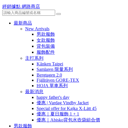
經銷據點
網路商店
最新商品
New Arrivals
男款服飾
女款服飾
背包裝備
服飾配件
主打系列
Kånken Taipei
Samlaren 限量系列
Bergtagen 2.0
Fjällräven GORE-TEX
HOJA 單車系列
最新消息
happy father's day
優惠 | Vardag Vindby Jacket
Special offer for Kajka X-Lätt 45
優惠｜夏日服飾 1 + 1
優惠｜Abisko背包水壺袋組合價
男款服飾