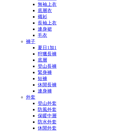
無袖上衣
底層衣
襯衫
長袖上衣
連身裙
毛衣
褲子
夏日1加1
狩獵長褲
底層
登山長褲
緊身褲
短褲
休閒長褲
連身褲
外套
登山外套
防風外套
保暖中層
防水外套
休閒外套