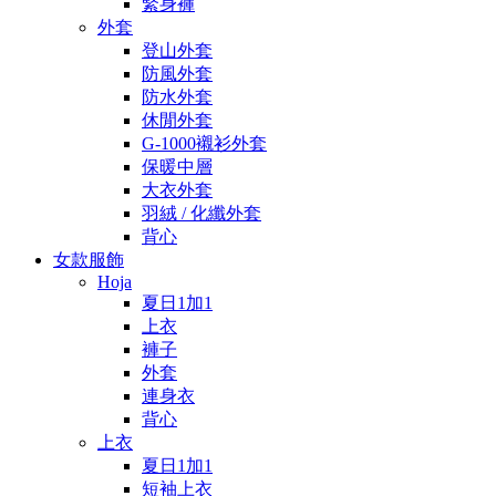
緊身褲
外套
登山外套
防風外套
防水外套
休閒外套
G-1000襯衫外套
保暖中層
大衣外套
羽絨 / 化纖外套
背心
女款服飾
Hoja
夏日1加1
上衣
褲子
外套
連身衣
背心
上衣
夏日1加1
短袖上衣