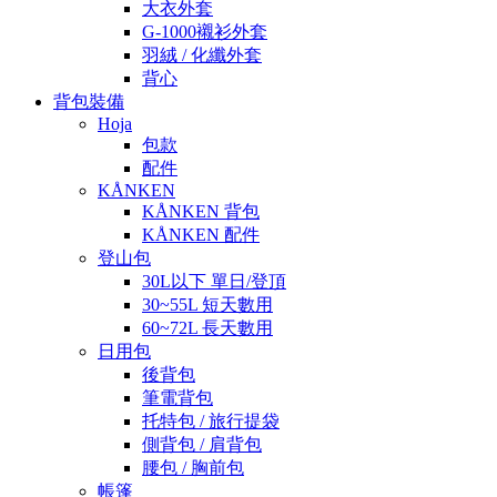
大衣外套
G-1000襯衫外套
羽絨 / 化纖外套
背心
背包裝備
Hoja
包款
配件
KÅNKEN
KÅNKEN 背包
KÅNKEN 配件
登山包
30L以下 單日/登頂
30~55L 短天數用
60~72L 長天數用
日用包
後背包
筆電背包
托特包 / 旅行提袋
側背包 / 肩背包
腰包 / 胸前包
帳篷