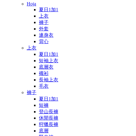
Hoja
夏日1加1
上衣
褲子
外套
連身衣
背心
上衣
夏日1加1
短袖上衣
底層衣
襯衫
長袖上衣
毛衣
褲子
夏日1加1
短褲
登山長褲
休閒長褲
狩獵長褲
底層