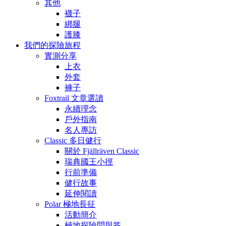
其他
襪子
綁腿
護膝
我們的探險旅程
實測分享
上衣
外套
褲子
Foxtrail 文章選讀
永續理念
戶外指南
名人專訪
Classic 多日健行
關於 Fjällräven Classic
瑞典國王小徑
行前準備
健行故事
延伸閱讀
Polar 極地長征
活動簡介
極地探險問與答