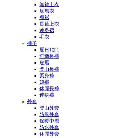
無袖上衣
底層衣
襯衫
長袖上衣
連身裙
毛衣
褲子
夏日1加1
狩獵長褲
底層
登山長褲
緊身褲
短褲
休閒長褲
連身褲
外套
登山外套
防風外套
保暖中層
防水外套
休閒外套