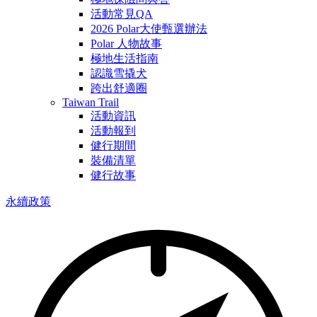
活動常見QA
2026 Polar大使甄選辦法
Polar 人物故事
極地生活指南
認識雪撬犬
跨出舒適圈
Taiwan Trail
活動資訊
活動報到
健行期間
裝備清單
健行故事
永續政策