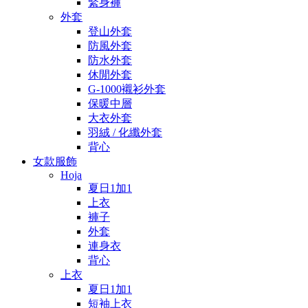
緊身褲
外套
登山外套
防風外套
防水外套
休閒外套
G-1000襯衫外套
保暖中層
大衣外套
羽絨 / 化纖外套
背心
女款服飾
Hoja
夏日1加1
上衣
褲子
外套
連身衣
背心
上衣
夏日1加1
短袖上衣