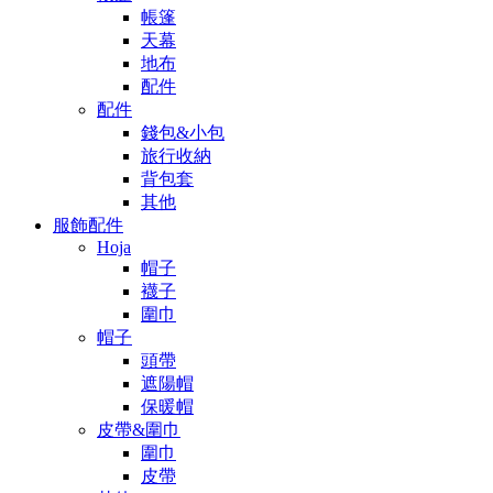
帳篷
天幕
地布
配件
配件
錢包&小包
旅行收納
背包套
其他
服飾配件
Hoja
帽子
襪子
圍巾
帽子
頭帶
遮陽帽
保暖帽
皮帶&圍巾
圍巾
皮帶