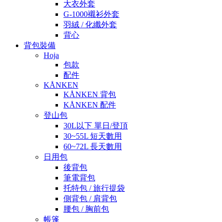
大衣外套
G-1000襯衫外套
羽絨 / 化纖外套
背心
背包裝備
Hoja
包款
配件
KÅNKEN
KÅNKEN 背包
KÅNKEN 配件
登山包
30L以下 單日/登頂
30~55L 短天數用
60~72L 長天數用
日用包
後背包
筆電背包
托特包 / 旅行提袋
側背包 / 肩背包
腰包 / 胸前包
帳篷