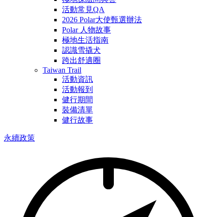
活動常見QA
2026 Polar大使甄選辦法
Polar 人物故事
極地生活指南
認識雪撬犬
跨出舒適圈
Taiwan Trail
活動資訊
活動報到
健行期間
裝備清單
健行故事
永續政策