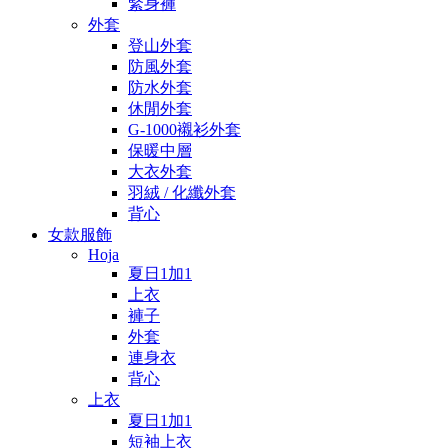
緊身褲
外套
登山外套
防風外套
防水外套
休閒外套
G-1000襯衫外套
保暖中層
大衣外套
羽絨 / 化纖外套
背心
女款服飾
Hoja
夏日1加1
上衣
褲子
外套
連身衣
背心
上衣
夏日1加1
短袖上衣