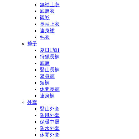
無袖上衣
底層衣
襯衫
長袖上衣
連身裙
毛衣
褲子
夏日1加1
狩獵長褲
底層
登山長褲
緊身褲
短褲
休閒長褲
連身褲
外套
登山外套
防風外套
保暖中層
防水外套
休閒外套