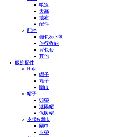
帳篷
天幕
地布
配件
配件
錢包&小包
旅行收納
背包套
其他
服飾配件
Hoja
帽子
襪子
圍巾
帽子
頭帶
遮陽帽
保暖帽
皮帶&圍巾
圍巾
皮帶