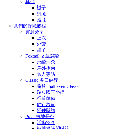
其他
襪子
綁腿
護膝
我們的探險旅程
實測分享
上衣
外套
褲子
Foxtrail 文章選讀
永續理念
戶外指南
名人專訪
Classic 多日健行
關於 Fjällräven Classic
瑞典國王小徑
行前準備
健行故事
延伸閱讀
Polar 極地長征
活動簡介
極地探險問與答