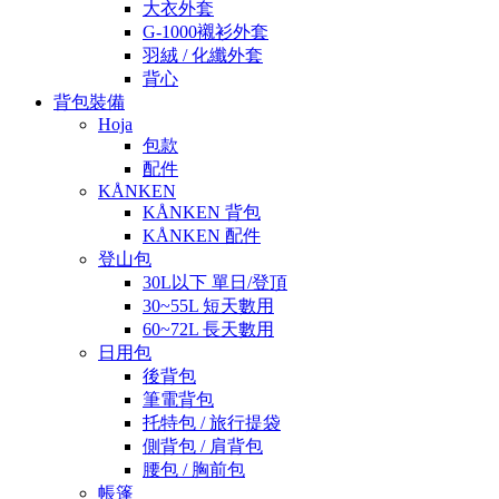
大衣外套
G-1000襯衫外套
羽絨 / 化纖外套
背心
背包裝備
Hoja
包款
配件
KÅNKEN
KÅNKEN 背包
KÅNKEN 配件
登山包
30L以下 單日/登頂
30~55L 短天數用
60~72L 長天數用
日用包
後背包
筆電背包
托特包 / 旅行提袋
側背包 / 肩背包
腰包 / 胸前包
帳篷