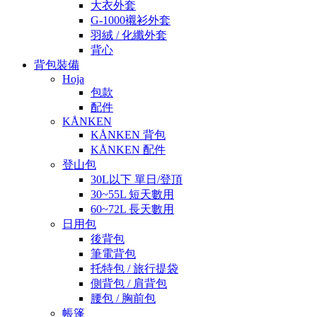
大衣外套
G-1000襯衫外套
羽絨 / 化纖外套
背心
背包裝備
Hoja
包款
配件
KÅNKEN
KÅNKEN 背包
KÅNKEN 配件
登山包
30L以下 單日/登頂
30~55L 短天數用
60~72L 長天數用
日用包
後背包
筆電背包
托特包 / 旅行提袋
側背包 / 肩背包
腰包 / 胸前包
帳篷