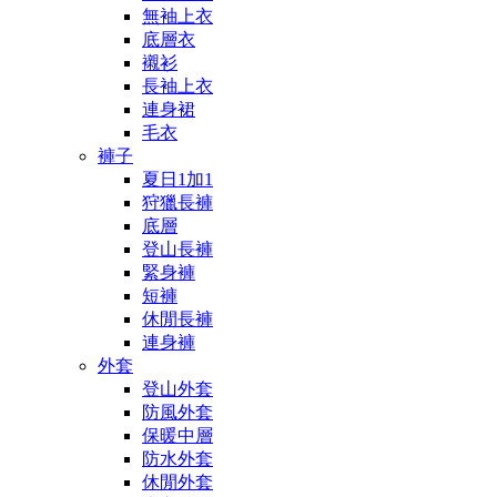
無袖上衣
底層衣
襯衫
長袖上衣
連身裙
毛衣
褲子
夏日1加1
狩獵長褲
底層
登山長褲
緊身褲
短褲
休閒長褲
連身褲
外套
登山外套
防風外套
保暖中層
防水外套
休閒外套