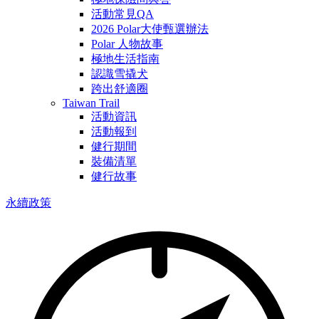
活動常見QA
2026 Polar大使甄選辦法
Polar 人物故事
極地生活指南
認識雪撬犬
跨出舒適圈
Taiwan Trail
活動資訊
活動報到
健行期間
裝備清單
健行故事
永續政策