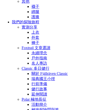
其他
襪子
綁腿
護膝
我們的探險旅程
實測分享
上衣
外套
褲子
Foxtrail 文章選讀
永續理念
戶外指南
名人專訪
Classic 多日健行
關於 Fjällräven Classic
瑞典國王小徑
行前準備
健行故事
延伸閱讀
Polar 極地長征
活動簡介
極地探險問與答