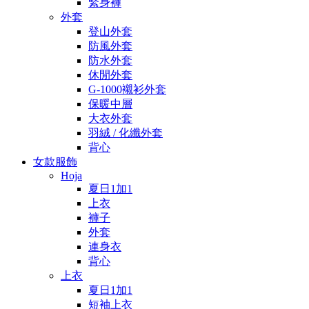
緊身褲
外套
登山外套
防風外套
防水外套
休閒外套
G-1000襯衫外套
保暖中層
大衣外套
羽絨 / 化纖外套
背心
女款服飾
Hoja
夏日1加1
上衣
褲子
外套
連身衣
背心
上衣
夏日1加1
短袖上衣