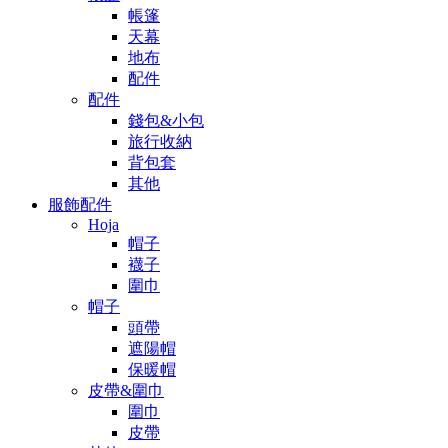
帳篷
天幕
地布
配件
配件
錢包&小包
旅行收納
背包套
其他
服飾配件
Hoja
帽子
襪子
圍巾
帽子
頭帶
遮陽帽
保暖帽
皮帶&圍巾
圍巾
皮帶