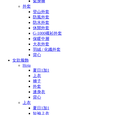
緊身褲
外套
登山外套
防風外套
防水外套
休閒外套
G-1000襯衫外套
保暖中層
大衣外套
羽絨 / 化纖外套
背心
女款服飾
Hoja
夏日1加1
上衣
褲子
外套
連身衣
背心
上衣
夏日1加1
短袖上衣