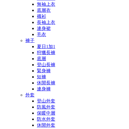
無袖上衣
底層衣
襯衫
長袖上衣
連身裙
毛衣
褲子
夏日1加1
狩獵長褲
底層
登山長褲
緊身褲
短褲
休閒長褲
連身褲
外套
登山外套
防風外套
保暖中層
防水外套
休閒外套