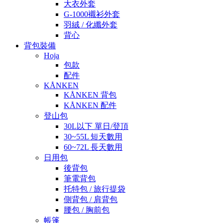
大衣外套
G-1000襯衫外套
羽絨 / 化纖外套
背心
背包裝備
Hoja
包款
配件
KÅNKEN
KÅNKEN 背包
KÅNKEN 配件
登山包
30L以下 單日/登頂
30~55L 短天數用
60~72L 長天數用
日用包
後背包
筆電背包
托特包 / 旅行提袋
側背包 / 肩背包
腰包 / 胸前包
帳篷