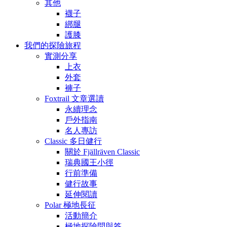
其他
襪子
綁腿
護膝
我們的探險旅程
實測分享
上衣
外套
褲子
Foxtrail 文章選讀
永續理念
戶外指南
名人專訪
Classic 多日健行
關於 Fjällräven Classic
瑞典國王小徑
行前準備
健行故事
延伸閱讀
Polar 極地長征
活動簡介
極地探險問與答