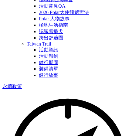
活動常見QA
2026 Polar大使甄選辦法
Polar 人物故事
極地生活指南
認識雪撬犬
跨出舒適圈
Taiwan Trail
活動資訊
活動報到
健行期間
裝備清單
健行故事
永續政策