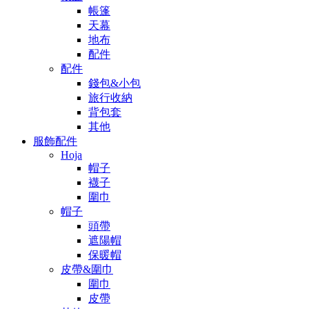
帳篷
天幕
地布
配件
配件
錢包&小包
旅行收納
背包套
其他
服飾配件
Hoja
帽子
襪子
圍巾
帽子
頭帶
遮陽帽
保暖帽
皮帶&圍巾
圍巾
皮帶