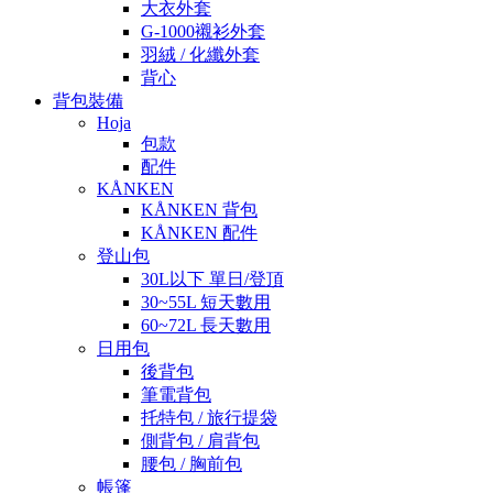
大衣外套
G-1000襯衫外套
羽絨 / 化纖外套
背心
背包裝備
Hoja
包款
配件
KÅNKEN
KÅNKEN 背包
KÅNKEN 配件
登山包
30L以下 單日/登頂
30~55L 短天數用
60~72L 長天數用
日用包
後背包
筆電背包
托特包 / 旅行提袋
側背包 / 肩背包
腰包 / 胸前包
帳篷