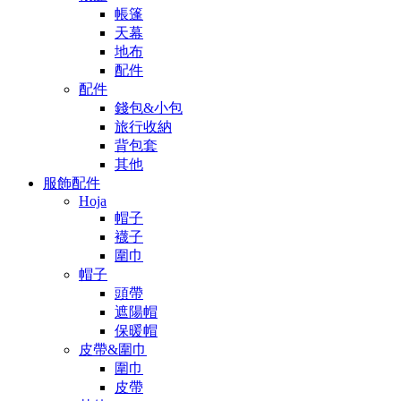
帳篷
天幕
地布
配件
配件
錢包&小包
旅行收納
背包套
其他
服飾配件
Hoja
帽子
襪子
圍巾
帽子
頭帶
遮陽帽
保暖帽
皮帶&圍巾
圍巾
皮帶