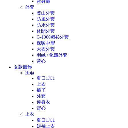
緊身褲
外套
登山外套
防風外套
防水外套
休閒外套
G-1000襯衫外套
保暖中層
大衣外套
羽絨 / 化纖外套
背心
女款服飾
Hoja
夏日1加1
上衣
褲子
外套
連身衣
背心
上衣
夏日1加1
短袖上衣