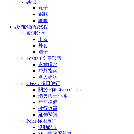
其他
襪子
綁腿
護膝
我們的探險旅程
實測分享
上衣
外套
褲子
Foxtrail 文章選讀
永續理念
戶外指南
名人專訪
Classic 多日健行
關於 Fjällräven Classic
瑞典國王小徑
行前準備
健行故事
延伸閱讀
Polar 極地長征
活動簡介
極地探險問與答