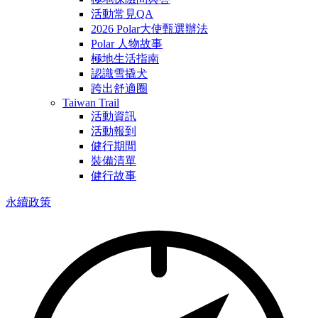
活動常見QA
2026 Polar大使甄選辦法
Polar 人物故事
極地生活指南
認識雪撬犬
跨出舒適圈
Taiwan Trail
活動資訊
活動報到
健行期間
裝備清單
健行故事
永續政策