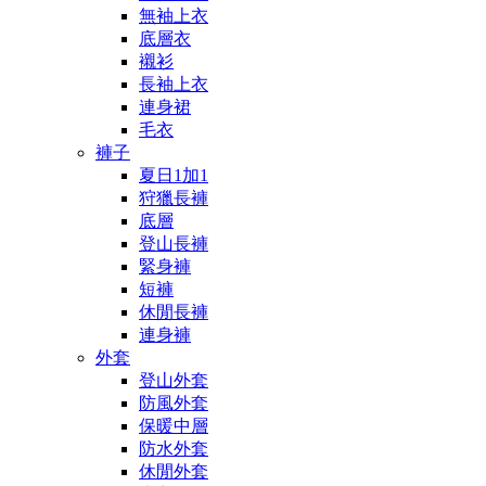
無袖上衣
底層衣
襯衫
長袖上衣
連身裙
毛衣
褲子
夏日1加1
狩獵長褲
底層
登山長褲
緊身褲
短褲
休閒長褲
連身褲
外套
登山外套
防風外套
保暖中層
防水外套
休閒外套