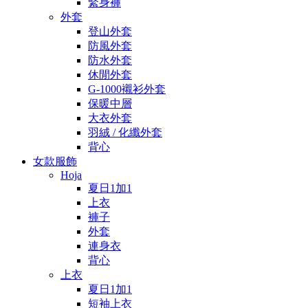
緊身褲
外套
登山外套
防風外套
防水外套
休閒外套
G-1000襯衫外套
保暖中層
大衣外套
羽絨 / 化纖外套
背心
女款服飾
Hoja
夏日1加1
上衣
褲子
外套
連身衣
背心
上衣
夏日1加1
短袖上衣