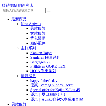
經銷據點
網路商店
最新商品
New Arrivals
男款服飾
女款服飾
背包裝備
服飾配件
主打系列
Kånken Taipei
Samlaren 限量系列
Bergtagen 2.0
Fjällräven GORE-TEX
HOJA 單車系列
最新消息
happy father's day
優惠 | Vardag Vindby Jacket
Special offer for Kajka X-Lätt 45
優惠｜夏日服飾 1 + 1
優惠｜Abisko背包水壺袋組合價
男款服飾