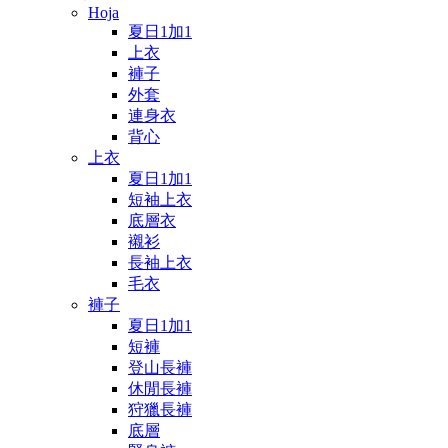
Hoja
夏日1加1
上衣
褲子
外套
連身衣
背心
上衣
夏日1加1
短袖上衣
底層衣
襯衫
長袖上衣
毛衣
褲子
夏日1加1
短褲
登山長褲
休閒長褲
狩獵長褲
底層