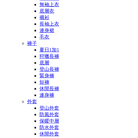
無袖上衣
底層衣
襯衫
長袖上衣
連身裙
毛衣
褲子
夏日1加1
狩獵長褲
底層
登山長褲
緊身褲
短褲
休閒長褲
連身褲
外套
登山外套
防風外套
保暖中層
防水外套
休閒外套