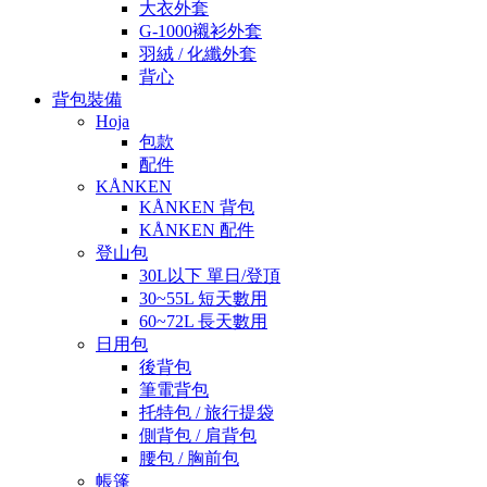
大衣外套
G-1000襯衫外套
羽絨 / 化纖外套
背心
背包裝備
Hoja
包款
配件
KÅNKEN
KÅNKEN 背包
KÅNKEN 配件
登山包
30L以下 單日/登頂
30~55L 短天數用
60~72L 長天數用
日用包
後背包
筆電背包
托特包 / 旅行提袋
側背包 / 肩背包
腰包 / 胸前包
帳篷