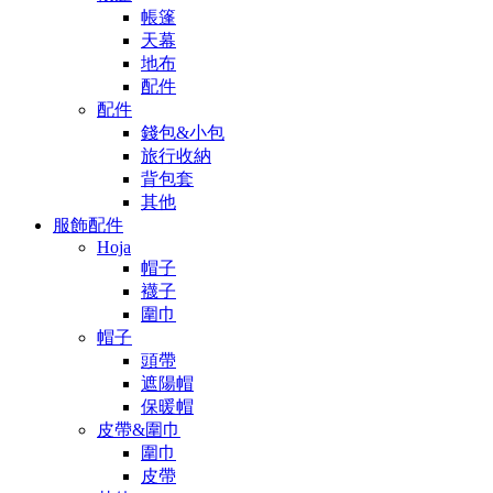
帳篷
天幕
地布
配件
配件
錢包&小包
旅行收納
背包套
其他
服飾配件
Hoja
帽子
襪子
圍巾
帽子
頭帶
遮陽帽
保暖帽
皮帶&圍巾
圍巾
皮帶