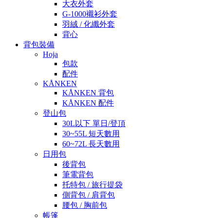
大衣外套
G-1000襯衫外套
羽絨 / 化纖外套
背心
背包裝備
Hoja
包款
配件
KÅNKEN
KÅNKEN 背包
KÅNKEN 配件
登山包
30L以下 單日/登頂
30~55L 短天數用
60~72L 長天數用
日用包
後背包
筆電背包
托特包 / 旅行提袋
側背包 / 肩背包
腰包 / 胸前包
帳篷