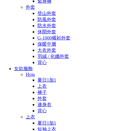
緊身褲
外套
登山外套
防風外套
防水外套
休閒外套
G-1000襯衫外套
保暖中層
大衣外套
羽絨 / 化纖外套
背心
女款服飾
Hoja
夏日1加1
上衣
褲子
外套
連身衣
背心
上衣
夏日1加1
短袖上衣