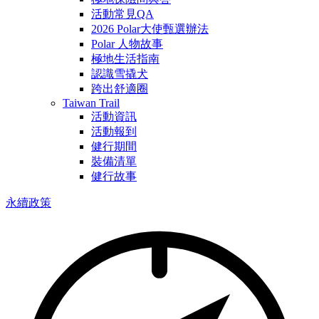
活動常見QA
2026 Polar大使甄選辦法
Polar 人物故事
極地生活指南
認識雪撬犬
跨出舒適圈
Taiwan Trail
活動資訊
活動報到
健行期間
裝備清單
健行故事
永續政策