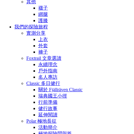
其他
襪子
綁腿
護膝
我們的探險旅程
實測分享
上衣
外套
褲子
Foxtrail 文章選讀
永續理念
戶外指南
名人專訪
Classic 多日健行
關於 Fjällräven Classic
瑞典國王小徑
行前準備
健行故事
延伸閱讀
Polar 極地長征
活動簡介
極地探險問與答