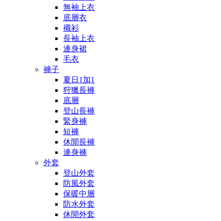
無袖上衣
底層衣
襯衫
長袖上衣
連身裙
毛衣
褲子
夏日1加1
狩獵長褲
底層
登山長褲
緊身褲
短褲
休閒長褲
連身褲
外套
登山外套
防風外套
保暖中層
防水外套
休閒外套