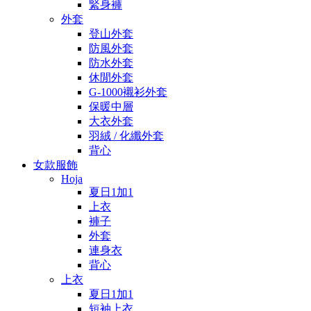
緊身褲
外套
登山外套
防風外套
防水外套
休閒外套
G-1000襯衫外套
保暖中層
大衣外套
羽絨 / 化纖外套
背心
女款服飾
Hoja
夏日1加1
上衣
褲子
外套
連身衣
背心
上衣
夏日1加1
短袖上衣