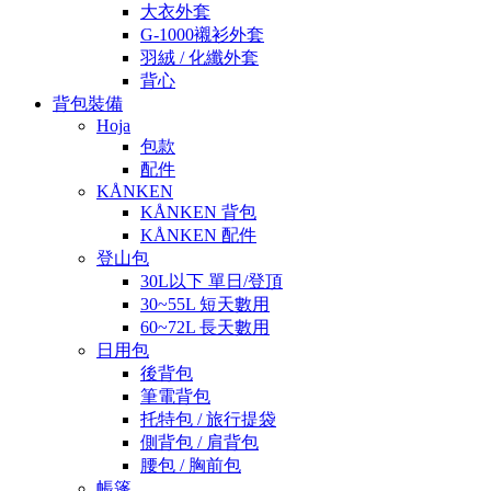
大衣外套
G-1000襯衫外套
羽絨 / 化纖外套
背心
背包裝備
Hoja
包款
配件
KÅNKEN
KÅNKEN 背包
KÅNKEN 配件
登山包
30L以下 單日/登頂
30~55L 短天數用
60~72L 長天數用
日用包
後背包
筆電背包
托特包 / 旅行提袋
側背包 / 肩背包
腰包 / 胸前包
帳篷