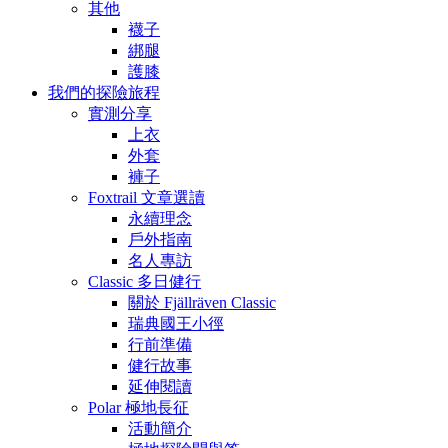
其他
襪子
綁腿
護膝
我們的探險旅程
實測分享
上衣
外套
褲子
Foxtrail 文章選讀
永續理念
戶外指南
名人專訪
Classic 多日健行
關於 Fjällräven Classic
瑞典國王小徑
行前準備
健行故事
延伸閱讀
Polar 極地長征
活動簡介