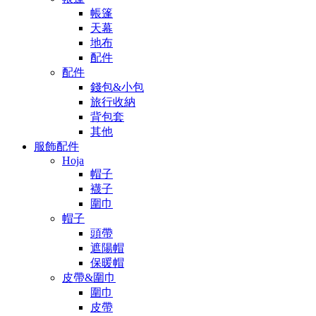
帳篷
天幕
地布
配件
配件
錢包&小包
旅行收納
背包套
其他
服飾配件
Hoja
帽子
襪子
圍巾
帽子
頭帶
遮陽帽
保暖帽
皮帶&圍巾
圍巾
皮帶