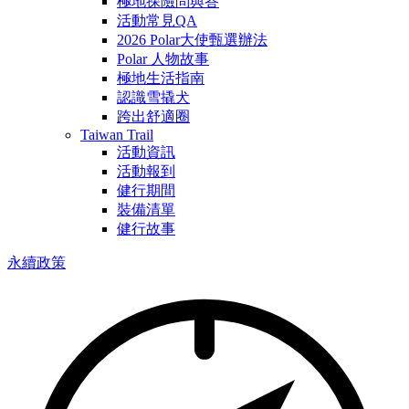
極地探險問與答
活動常見QA
2026 Polar大使甄選辦法
Polar 人物故事
極地生活指南
認識雪撬犬
跨出舒適圈
Taiwan Trail
活動資訊
活動報到
健行期間
裝備清單
健行故事
永續政策