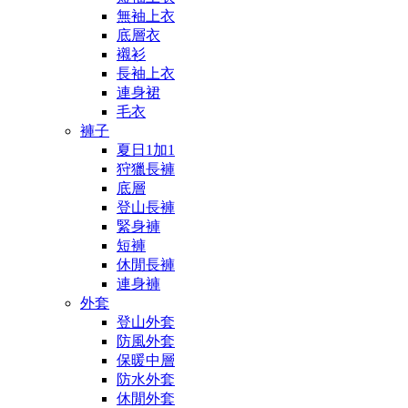
無袖上衣
底層衣
襯衫
長袖上衣
連身裙
毛衣
褲子
夏日1加1
狩獵長褲
底層
登山長褲
緊身褲
短褲
休閒長褲
連身褲
外套
登山外套
防風外套
保暖中層
防水外套
休閒外套