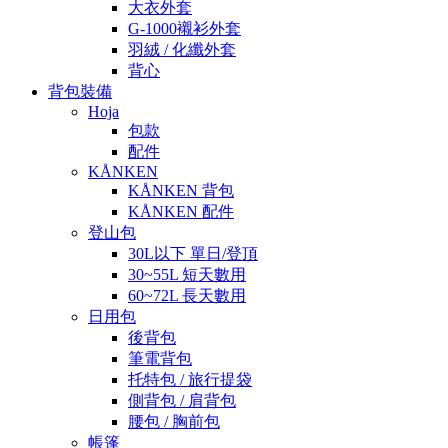
大衣外套
G-1000襯衫外套
羽絨 / 化纖外套
背心
背包裝備
Hoja
包款
配件
KÅNKEN
KÅNKEN 背包
KÅNKEN 配件
登山包
30L以下 單日/登頂
30~55L 短天數用
60~72L 長天數用
日用包
後背包
筆電背包
托特包 / 旅行提袋
側背包 / 肩背包
腰包 / 胸前包
帳篷