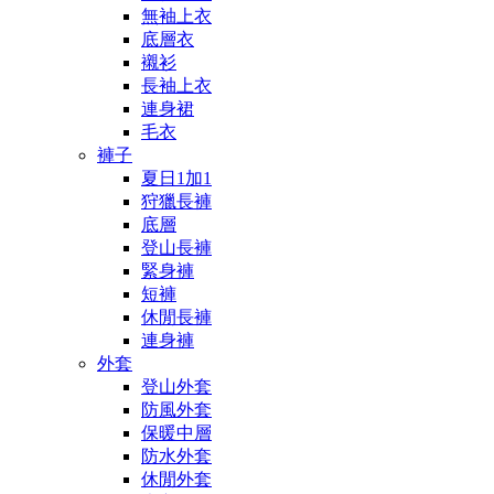
無袖上衣
底層衣
襯衫
長袖上衣
連身裙
毛衣
褲子
夏日1加1
狩獵長褲
底層
登山長褲
緊身褲
短褲
休閒長褲
連身褲
外套
登山外套
防風外套
保暖中層
防水外套
休閒外套