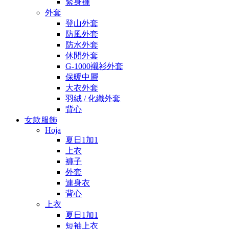
緊身褲
外套
登山外套
防風外套
防水外套
休閒外套
G-1000襯衫外套
保暖中層
大衣外套
羽絨 / 化纖外套
背心
女款服飾
Hoja
夏日1加1
上衣
褲子
外套
連身衣
背心
上衣
夏日1加1
短袖上衣