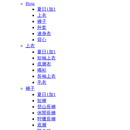
Hoja
夏日1加1
上衣
褲子
外套
連身衣
背心
上衣
夏日1加1
短袖上衣
底層衣
襯衫
長袖上衣
毛衣
褲子
夏日1加1
短褲
登山長褲
休閒長褲
狩獵長褲
底層