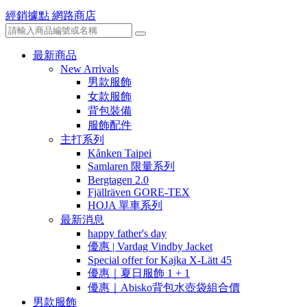
經銷據點
網路商店
最新商品
New Arrivals
男款服飾
女款服飾
背包裝備
服飾配件
主打系列
Kånken Taipei
Samlaren 限量系列
Bergtagen 2.0
Fjällräven GORE-TEX
HOJA 單車系列
最新消息
happy father's day
優惠 | Vardag Vindby Jacket
Special offer for Kajka X-Lätt 45
優惠｜夏日服飾 1 + 1
優惠｜Abisko背包水壺袋組合價
男款服飾