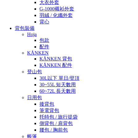
大衣外套
G-1000襯衫外套
羽絨 / 化纖外套
背心
背包裝備
Hoja
包款
配件
KÅNKEN
KÅNKEN 背包
KÅNKEN 配件
登山包
30L以下 單日/登頂
30~55L 短天數用
60~72L 長天數用
日用包
後背包
筆電背包
托特包 / 旅行提袋
側背包 / 肩背包
腰包 / 胸前包
帳篷