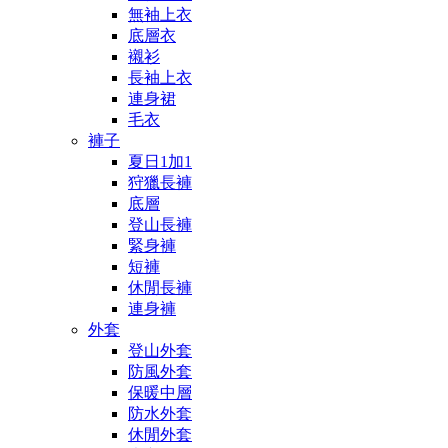
無袖上衣
底層衣
襯衫
長袖上衣
連身裙
毛衣
褲子
夏日1加1
狩獵長褲
底層
登山長褲
緊身褲
短褲
休閒長褲
連身褲
外套
登山外套
防風外套
保暖中層
防水外套
休閒外套