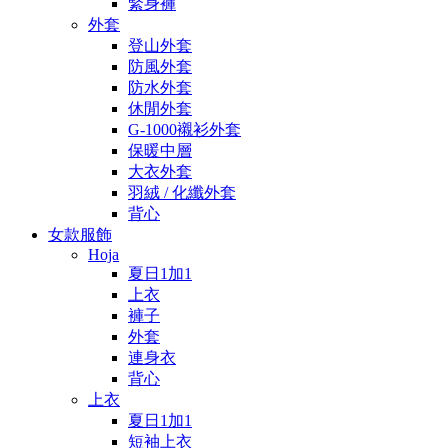
緊身褲
外套
登山外套
防風外套
防水外套
休閒外套
G-1000襯衫外套
保暖中層
大衣外套
羽絨 / 化纖外套
背心
女款服飾
Hoja
夏日1加1
上衣
褲子
外套
連身衣
背心
上衣
夏日1加1
短袖上衣