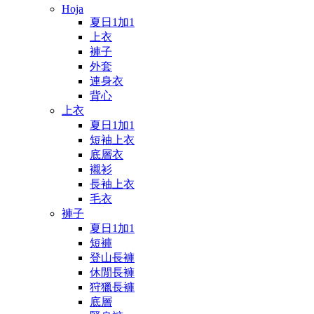
Hoja
夏日1加1
上衣
褲子
外套
連身衣
背心
上衣
夏日1加1
短袖上衣
底層衣
襯衫
長袖上衣
毛衣
褲子
夏日1加1
短褲
登山長褲
休閒長褲
狩獵長褲
底層