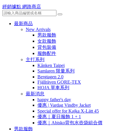
經銷據點
網路商店
最新商品
New Arrivals
男款服飾
女款服飾
背包裝備
服飾配件
主打系列
Kånken Taipei
Samlaren 限量系列
Bergtagen 2.0
Fjällräven GORE-TEX
HOJA 單車系列
最新消息
happy father's day
優惠 | Vardag Vindby Jacket
Special offer for Kajka X-Lätt 45
優惠｜夏日服飾 1 + 1
優惠｜Abisko背包水壺袋組合價
男款服飾