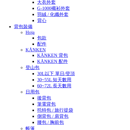
大衣外套
G-1000襯衫外套
羽絨 / 化纖外套
背心
背包裝備
Hoja
包款
配件
KÅNKEN
KÅNKEN 背包
KÅNKEN 配件
登山包
30L以下 單日/登頂
30~55L 短天數用
60~72L 長天數用
日用包
後背包
筆電背包
托特包 / 旅行提袋
側背包 / 肩背包
腰包 / 胸前包
帳篷