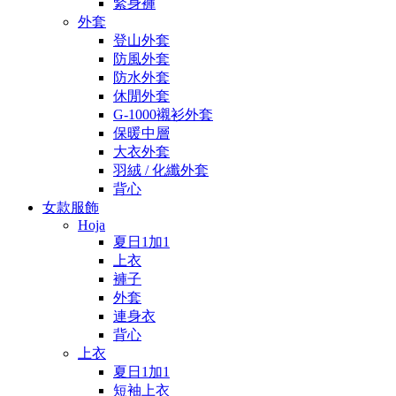
緊身褲
外套
登山外套
防風外套
防水外套
休閒外套
G-1000襯衫外套
保暖中層
大衣外套
羽絨 / 化纖外套
背心
女款服飾
Hoja
夏日1加1
上衣
褲子
外套
連身衣
背心
上衣
夏日1加1
短袖上衣