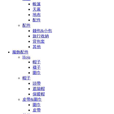
帳篷
天幕
地布
配件
配件
錢包&小包
旅行收納
背包套
其他
服飾配件
Hoja
帽子
襪子
圍巾
帽子
頭帶
遮陽帽
保暖帽
皮帶&圍巾
圍巾
皮帶