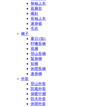
無袖上衣
底層衣
襯衫
長袖上衣
連身裙
毛衣
褲子
夏日1加1
狩獵長褲
底層
登山長褲
緊身褲
短褲
休閒長褲
連身褲
外套
登山外套
防風外套
保暖中層
防水外套
休閒外套