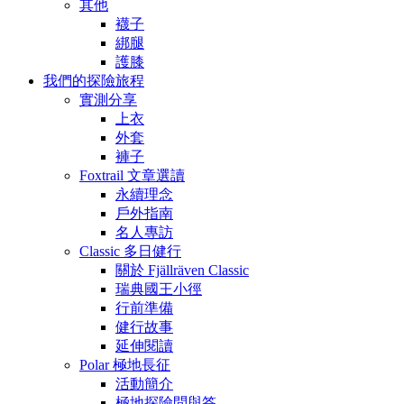
其他
襪子
綁腿
護膝
我們的探險旅程
實測分享
上衣
外套
褲子
Foxtrail 文章選讀
永續理念
戶外指南
名人專訪
Classic 多日健行
關於 Fjällräven Classic
瑞典國王小徑
行前準備
健行故事
延伸閱讀
Polar 極地長征
活動簡介
極地探險問與答