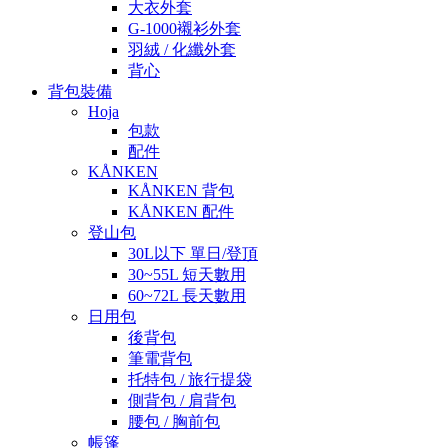
大衣外套
G-1000襯衫外套
羽絨 / 化纖外套
背心
背包裝備
Hoja
包款
配件
KÅNKEN
KÅNKEN 背包
KÅNKEN 配件
登山包
30L以下 單日/登頂
30~55L 短天數用
60~72L 長天數用
日用包
後背包
筆電背包
托特包 / 旅行提袋
側背包 / 肩背包
腰包 / 胸前包
帳篷