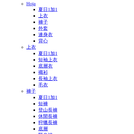
Hoja
夏日1加1
上衣
褲子
外套
連身衣
背心
上衣
夏日1加1
短袖上衣
底層衣
襯衫
長袖上衣
毛衣
褲子
夏日1加1
短褲
登山長褲
休閒長褲
狩獵長褲
底層