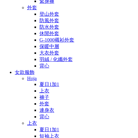
緊身褲
外套
登山外套
防風外套
防水外套
休閒外套
G-1000襯衫外套
保暖中層
大衣外套
羽絨 / 化纖外套
背心
女款服飾
Hoja
夏日1加1
上衣
褲子
外套
連身衣
背心
上衣
夏日1加1
短袖上衣