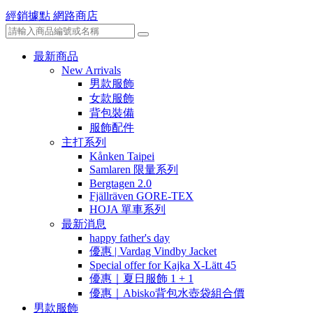
經銷據點
網路商店
最新商品
New Arrivals
男款服飾
女款服飾
背包裝備
服飾配件
主打系列
Kånken Taipei
Samlaren 限量系列
Bergtagen 2.0
Fjällräven GORE-TEX
HOJA 單車系列
最新消息
happy father's day
優惠 | Vardag Vindby Jacket
Special offer for Kajka X-Lätt 45
優惠｜夏日服飾 1 + 1
優惠｜Abisko背包水壺袋組合價
男款服飾