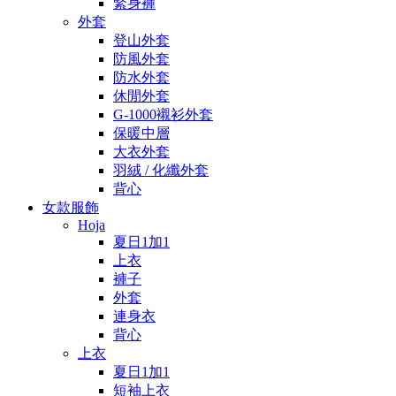
緊身褲
外套
登山外套
防風外套
防水外套
休閒外套
G-1000襯衫外套
保暖中層
大衣外套
羽絨 / 化纖外套
背心
女款服飾
Hoja
夏日1加1
上衣
褲子
外套
連身衣
背心
上衣
夏日1加1
短袖上衣