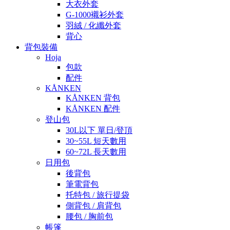
大衣外套
G-1000襯衫外套
羽絨 / 化纖外套
背心
背包裝備
Hoja
包款
配件
KÅNKEN
KÅNKEN 背包
KÅNKEN 配件
登山包
30L以下 單日/登頂
30~55L 短天數用
60~72L 長天數用
日用包
後背包
筆電背包
托特包 / 旅行提袋
側背包 / 肩背包
腰包 / 胸前包
帳篷