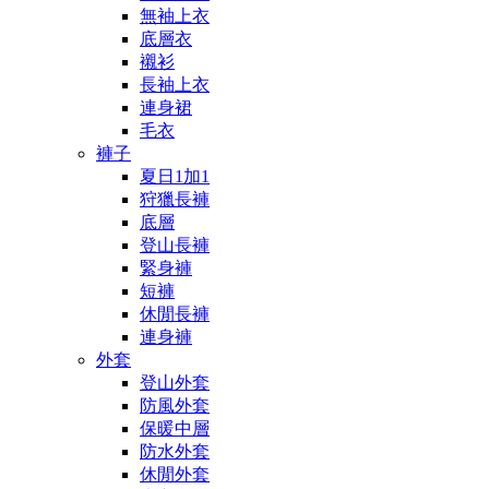
無袖上衣
底層衣
襯衫
長袖上衣
連身裙
毛衣
褲子
夏日1加1
狩獵長褲
底層
登山長褲
緊身褲
短褲
休閒長褲
連身褲
外套
登山外套
防風外套
保暖中層
防水外套
休閒外套