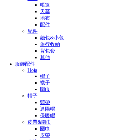
帳篷
天幕
地布
配件
配件
錢包&小包
旅行收納
背包套
其他
服飾配件
Hoja
帽子
襪子
圍巾
帽子
頭帶
遮陽帽
保暖帽
皮帶&圍巾
圍巾
皮帶