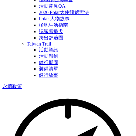
活動常見QA
2026 Polar大使甄選辦法
Polar 人物故事
極地生活指南
認識雪撬犬
跨出舒適圈
Taiwan Trail
活動資訊
活動報到
健行期間
裝備清單
健行故事
永續政策