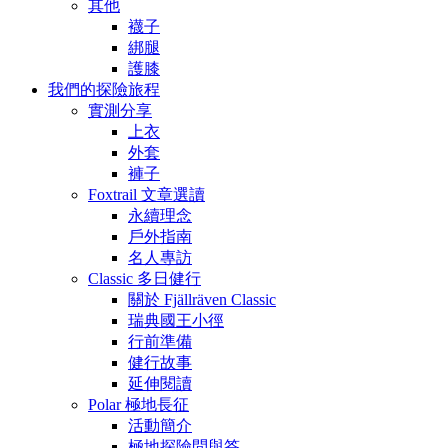
其他
襪子
綁腿
護膝
我們的探險旅程
實測分享
上衣
外套
褲子
Foxtrail 文章選讀
永續理念
戶外指南
名人專訪
Classic 多日健行
關於 Fjällräven Classic
瑞典國王小徑
行前準備
健行故事
延伸閱讀
Polar 極地長征
活動簡介
極地探險問與答