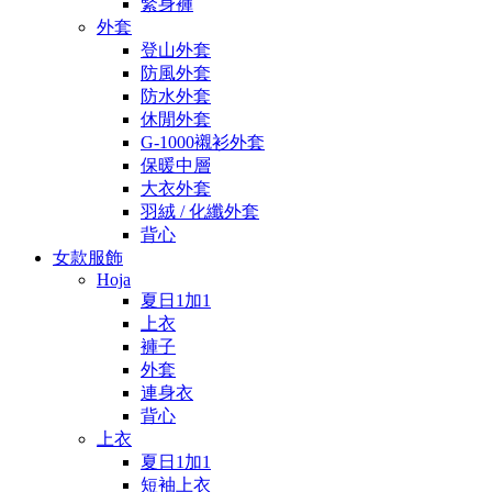
緊身褲
外套
登山外套
防風外套
防水外套
休閒外套
G-1000襯衫外套
保暖中層
大衣外套
羽絨 / 化纖外套
背心
女款服飾
Hoja
夏日1加1
上衣
褲子
外套
連身衣
背心
上衣
夏日1加1
短袖上衣