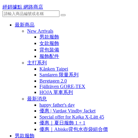
經銷據點
網路商店
最新商品
New Arrivals
男款服飾
女款服飾
背包裝備
服飾配件
主打系列
Kånken Taipei
Samlaren 限量系列
Bergtagen 2.0
Fjällräven GORE-TEX
HOJA 單車系列
最新消息
happy father's day
優惠 | Vardag Vindby Jacket
Special offer for Kajka X-Lätt 45
優惠｜夏日服飾 1 + 1
優惠｜Abisko背包水壺袋組合價
男款服飾