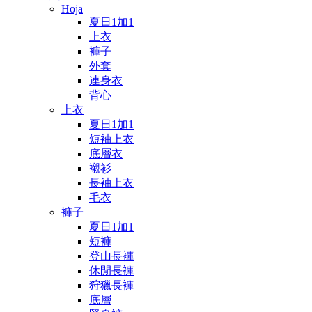
Hoja
夏日1加1
上衣
褲子
外套
連身衣
背心
上衣
夏日1加1
短袖上衣
底層衣
襯衫
長袖上衣
毛衣
褲子
夏日1加1
短褲
登山長褲
休閒長褲
狩獵長褲
底層