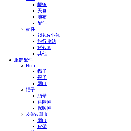
帳篷
天幕
地布
配件
配件
錢包&小包
旅行收納
背包套
其他
服飾配件
Hoja
帽子
襪子
圍巾
帽子
頭帶
遮陽帽
保暖帽
皮帶&圍巾
圍巾
皮帶