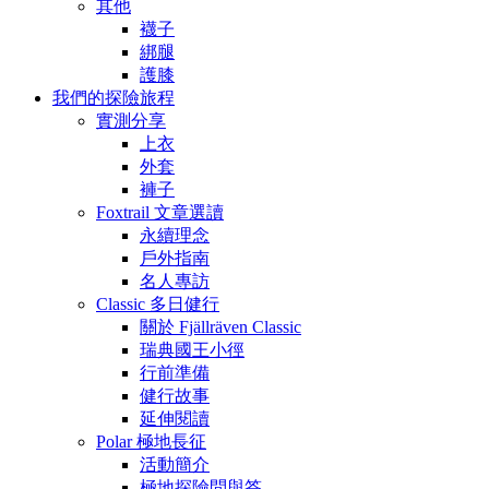
其他
襪子
綁腿
護膝
我們的探險旅程
實測分享
上衣
外套
褲子
Foxtrail 文章選讀
永續理念
戶外指南
名人專訪
Classic 多日健行
關於 Fjällräven Classic
瑞典國王小徑
行前準備
健行故事
延伸閱讀
Polar 極地長征
活動簡介
極地探險問與答