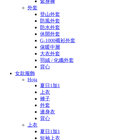
緊身褲
外套
登山外套
防風外套
防水外套
休閒外套
G-1000襯衫外套
保暖中層
大衣外套
羽絨 / 化纖外套
背心
女款服飾
Hoja
夏日1加1
上衣
褲子
外套
連身衣
背心
上衣
夏日1加1
短袖上衣