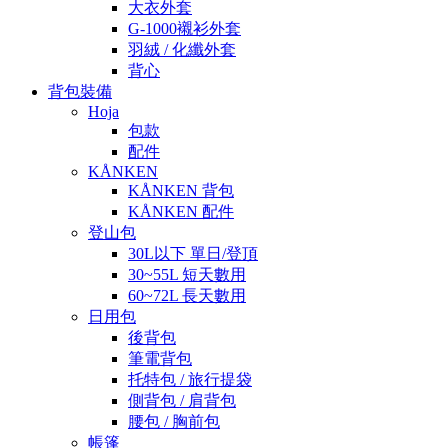
大衣外套
G-1000襯衫外套
羽絨 / 化纖外套
背心
背包裝備
Hoja
包款
配件
KÅNKEN
KÅNKEN 背包
KÅNKEN 配件
登山包
30L以下 單日/登頂
30~55L 短天數用
60~72L 長天數用
日用包
後背包
筆電背包
托特包 / 旅行提袋
側背包 / 肩背包
腰包 / 胸前包
帳篷