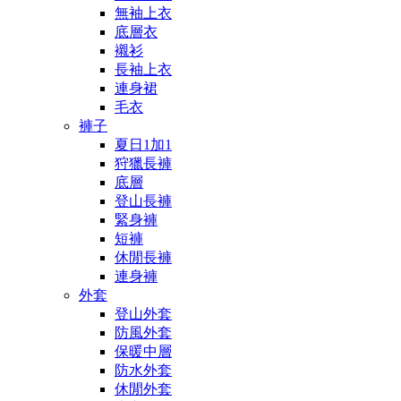
無袖上衣
底層衣
襯衫
長袖上衣
連身裙
毛衣
褲子
夏日1加1
狩獵長褲
底層
登山長褲
緊身褲
短褲
休閒長褲
連身褲
外套
登山外套
防風外套
保暖中層
防水外套
休閒外套