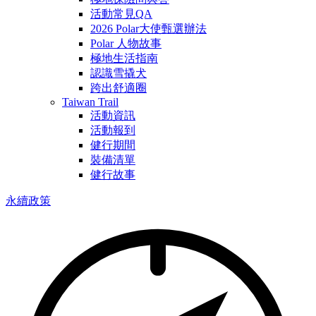
活動常見QA
2026 Polar大使甄選辦法
Polar 人物故事
極地生活指南
認識雪撬犬
跨出舒適圈
Taiwan Trail
活動資訊
活動報到
健行期間
裝備清單
健行故事
永續政策