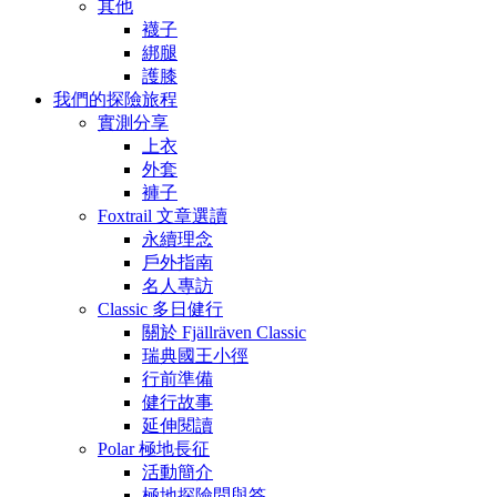
其他
襪子
綁腿
護膝
我們的探險旅程
實測分享
上衣
外套
褲子
Foxtrail 文章選讀
永續理念
戶外指南
名人專訪
Classic 多日健行
關於 Fjällräven Classic
瑞典國王小徑
行前準備
健行故事
延伸閱讀
Polar 極地長征
活動簡介
極地探險問與答