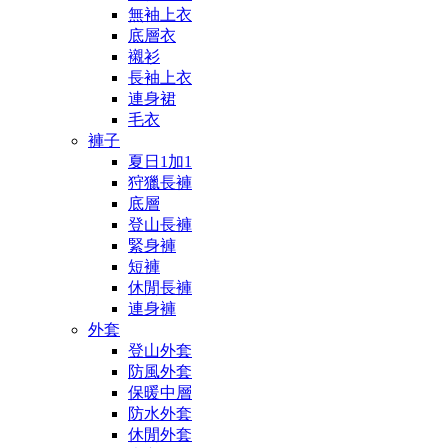
無袖上衣
底層衣
襯衫
長袖上衣
連身裙
毛衣
褲子
夏日1加1
狩獵長褲
底層
登山長褲
緊身褲
短褲
休閒長褲
連身褲
外套
登山外套
防風外套
保暖中層
防水外套
休閒外套