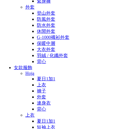
緊身褲
外套
登山外套
防風外套
防水外套
休閒外套
G-1000襯衫外套
保暖中層
大衣外套
羽絨 / 化纖外套
背心
女款服飾
Hoja
夏日1加1
上衣
褲子
外套
連身衣
背心
上衣
夏日1加1
短袖上衣