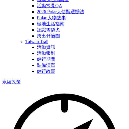
活動常見QA
2026 Polar大使甄選辦法
Polar 人物故事
極地生活指南
認識雪撬犬
跨出舒適圈
Taiwan Trail
活動資訊
活動報到
健行期間
裝備清單
健行故事
永續政策