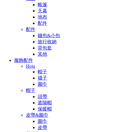
帳篷
天幕
地布
配件
配件
錢包&小包
旅行收納
背包套
其他
服飾配件
Hoja
帽子
襪子
圍巾
帽子
頭帶
遮陽帽
保暖帽
皮帶&圍巾
圍巾
皮帶