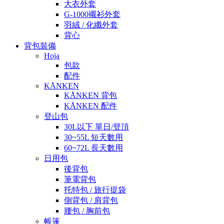
大衣外套
G-1000襯衫外套
羽絨 / 化纖外套
背心
背包裝備
Hoja
包款
配件
KÅNKEN
KÅNKEN 背包
KÅNKEN 配件
登山包
30L以下 單日/登頂
30~55L 短天數用
60~72L 長天數用
日用包
後背包
筆電背包
托特包 / 旅行提袋
側背包 / 肩背包
腰包 / 胸前包
帳篷