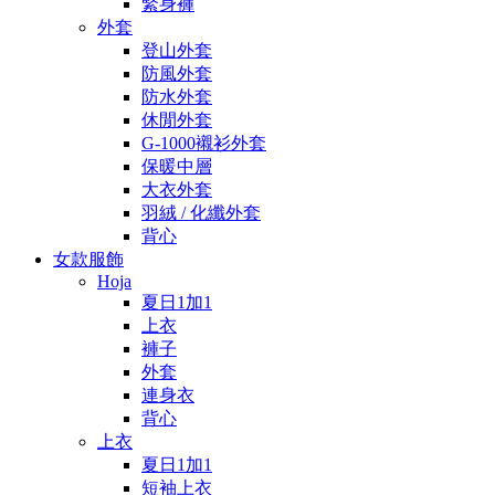
緊身褲
外套
登山外套
防風外套
防水外套
休閒外套
G-1000襯衫外套
保暖中層
大衣外套
羽絨 / 化纖外套
背心
女款服飾
Hoja
夏日1加1
上衣
褲子
外套
連身衣
背心
上衣
夏日1加1
短袖上衣