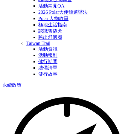
活動常見QA
2026 Polar大使甄選辦法
Polar 人物故事
極地生活指南
認識雪撬犬
跨出舒適圈
Taiwan Trail
活動資訊
活動報到
健行期間
裝備清單
健行故事
永續政策