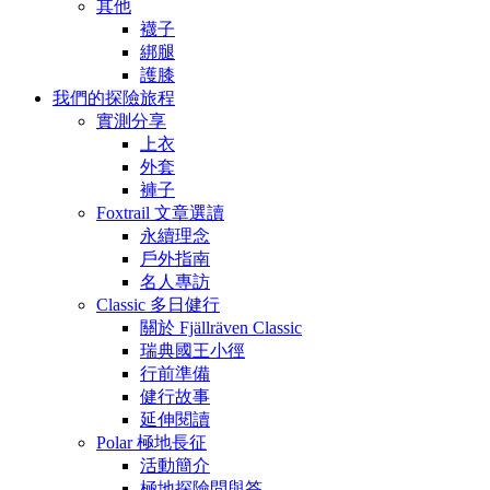
其他
襪子
綁腿
護膝
我們的探險旅程
實測分享
上衣
外套
褲子
Foxtrail 文章選讀
永續理念
戶外指南
名人專訪
Classic 多日健行
關於 Fjällräven Classic
瑞典國王小徑
行前準備
健行故事
延伸閱讀
Polar 極地長征
活動簡介
極地探險問與答