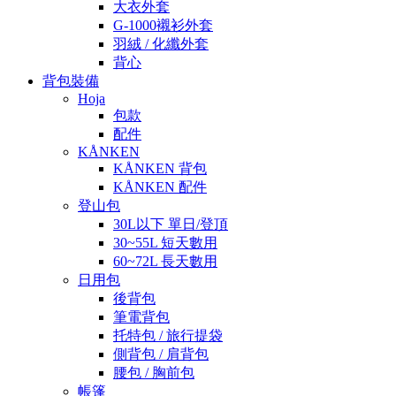
大衣外套
G-1000襯衫外套
羽絨 / 化纖外套
背心
背包裝備
Hoja
包款
配件
KÅNKEN
KÅNKEN 背包
KÅNKEN 配件
登山包
30L以下 單日/登頂
30~55L 短天數用
60~72L 長天數用
日用包
後背包
筆電背包
托特包 / 旅行提袋
側背包 / 肩背包
腰包 / 胸前包
帳篷