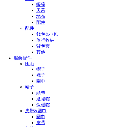
帳篷
天幕
地布
配件
配件
錢包&小包
旅行收納
背包套
其他
服飾配件
Hoja
帽子
襪子
圍巾
帽子
頭帶
遮陽帽
保暖帽
皮帶&圍巾
圍巾
皮帶