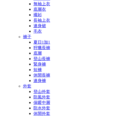
無袖上衣
底層衣
襯衫
長袖上衣
連身裙
毛衣
褲子
夏日1加1
狩獵長褲
底層
登山長褲
緊身褲
短褲
休閒長褲
連身褲
外套
登山外套
防風外套
保暖中層
防水外套
休閒外套