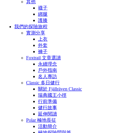
其他
襪子
綁腿
護膝
我們的探險旅程
實測分享
上衣
外套
褲子
Foxtrail 文章選讀
永續理念
戶外指南
名人專訪
Classic 多日健行
關於 Fjällräven Classic
瑞典國王小徑
行前準備
健行故事
延伸閱讀
Polar 極地長征
活動簡介
極地探險問與答