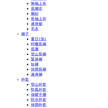
無袖上衣
底層衣
襯衫
長袖上衣
連身裙
毛衣
褲子
夏日1加1
狩獵長褲
底層
登山長褲
緊身褲
短褲
休閒長褲
連身褲
外套
登山外套
防風外套
保暖中層
防水外套
休閒外套