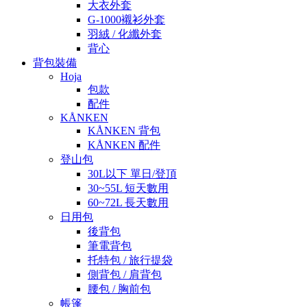
大衣外套
G-1000襯衫外套
羽絨 / 化纖外套
背心
背包裝備
Hoja
包款
配件
KÅNKEN
KÅNKEN 背包
KÅNKEN 配件
登山包
30L以下 單日/登頂
30~55L 短天數用
60~72L 長天數用
日用包
後背包
筆電背包
托特包 / 旅行提袋
側背包 / 肩背包
腰包 / 胸前包
帳篷