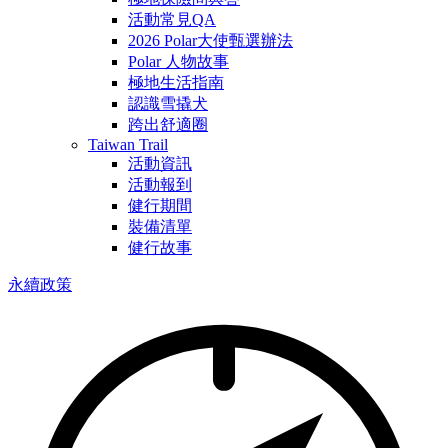
活動常見QA
2026 Polar大使甄選辦法
Polar 人物故事
極地生活指南
認識雪撬犬
跨出舒適圈
Taiwan Trail
活動資訊
活動報到
健行期間
裝備清單
健行故事
永續政策