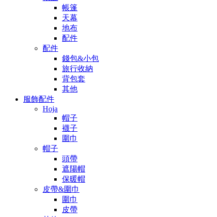
帳篷
天幕
地布
配件
配件
錢包&小包
旅行收納
背包套
其他
服飾配件
Hoja
帽子
襪子
圍巾
帽子
頭帶
遮陽帽
保暖帽
皮帶&圍巾
圍巾
皮帶