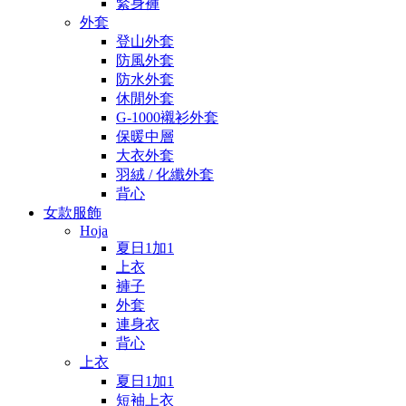
緊身褲
外套
登山外套
防風外套
防水外套
休閒外套
G-1000襯衫外套
保暖中層
大衣外套
羽絨 / 化纖外套
背心
女款服飾
Hoja
夏日1加1
上衣
褲子
外套
連身衣
背心
上衣
夏日1加1
短袖上衣