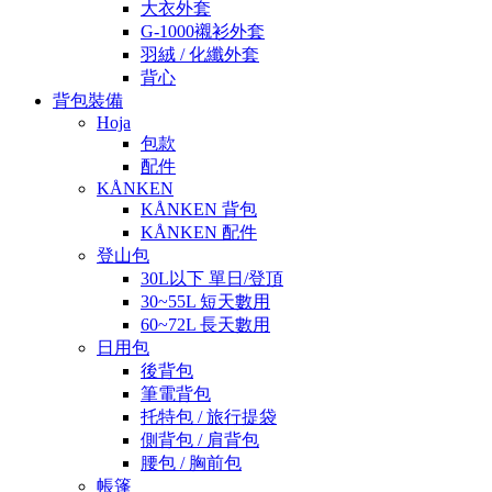
大衣外套
G-1000襯衫外套
羽絨 / 化纖外套
背心
背包裝備
Hoja
包款
配件
KÅNKEN
KÅNKEN 背包
KÅNKEN 配件
登山包
30L以下 單日/登頂
30~55L 短天數用
60~72L 長天數用
日用包
後背包
筆電背包
托特包 / 旅行提袋
側背包 / 肩背包
腰包 / 胸前包
帳篷