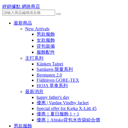
經銷據點
網路商店
最新商品
New Arrivals
男款服飾
女款服飾
背包裝備
服飾配件
主打系列
Kånken Taipei
Samlaren 限量系列
Bergtagen 2.0
Fjällräven GORE-TEX
HOJA 單車系列
最新消息
happy father's day
優惠 | Vardag Vindby Jacket
Special offer for Kajka X-Lätt 45
優惠｜夏日服飾 1 + 1
優惠｜Abisko背包水壺袋組合價
男款服飾