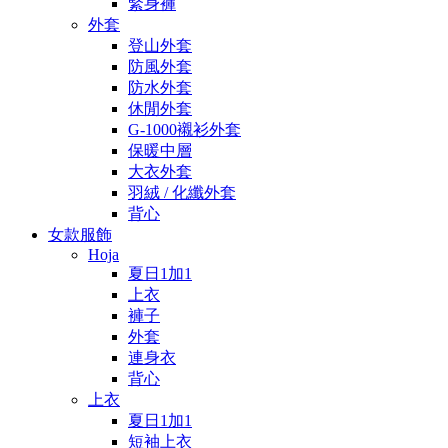
緊身褲
外套
登山外套
防風外套
防水外套
休閒外套
G-1000襯衫外套
保暖中層
大衣外套
羽絨 / 化纖外套
背心
女款服飾
Hoja
夏日1加1
上衣
褲子
外套
連身衣
背心
上衣
夏日1加1
短袖上衣