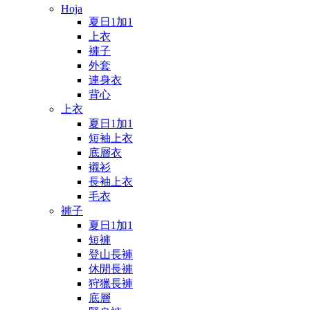
Hoja
夏日1加1
上衣
褲子
外套
連身衣
背心
上衣
夏日1加1
短袖上衣
底層衣
襯衫
長袖上衣
毛衣
褲子
夏日1加1
短褲
登山長褲
休閒長褲
狩獵長褲
底層