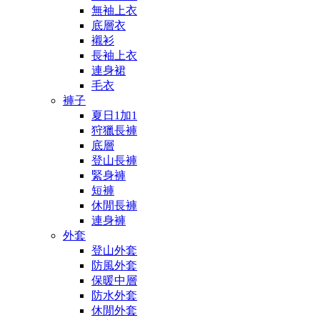
無袖上衣
底層衣
襯衫
長袖上衣
連身裙
毛衣
褲子
夏日1加1
狩獵長褲
底層
登山長褲
緊身褲
短褲
休閒長褲
連身褲
外套
登山外套
防風外套
保暖中層
防水外套
休閒外套