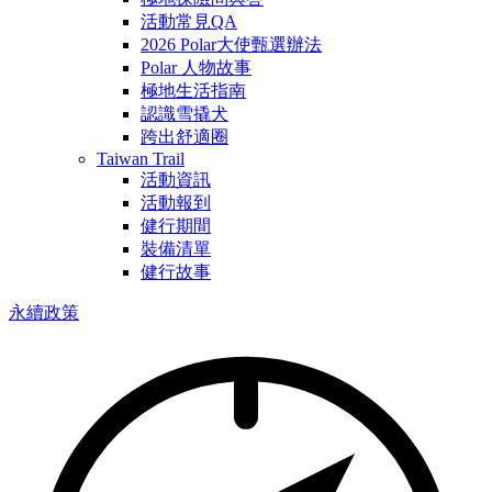
活動常見QA
2026 Polar大使甄選辦法
Polar 人物故事
極地生活指南
認識雪撬犬
跨出舒適圈
Taiwan Trail
活動資訊
活動報到
健行期間
裝備清單
健行故事
永續政策