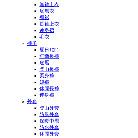
無袖上衣
底層衣
襯衫
長袖上衣
連身裙
毛衣
褲子
夏日1加1
狩獵長褲
底層
登山長褲
緊身褲
短褲
休閒長褲
連身褲
外套
登山外套
防風外套
保暖中層
防水外套
休閒外套