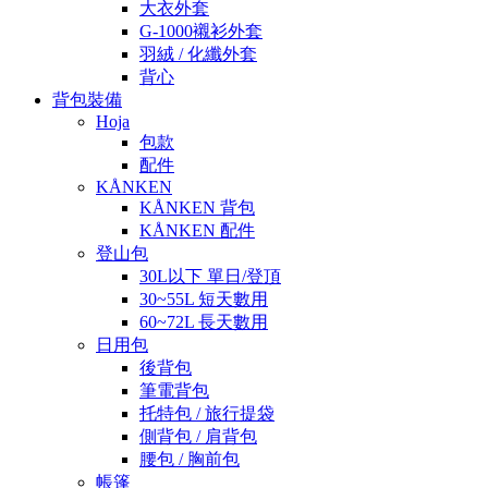
大衣外套
G-1000襯衫外套
羽絨 / 化纖外套
背心
背包裝備
Hoja
包款
配件
KÅNKEN
KÅNKEN 背包
KÅNKEN 配件
登山包
30L以下 單日/登頂
30~55L 短天數用
60~72L 長天數用
日用包
後背包
筆電背包
托特包 / 旅行提袋
側背包 / 肩背包
腰包 / 胸前包
帳篷