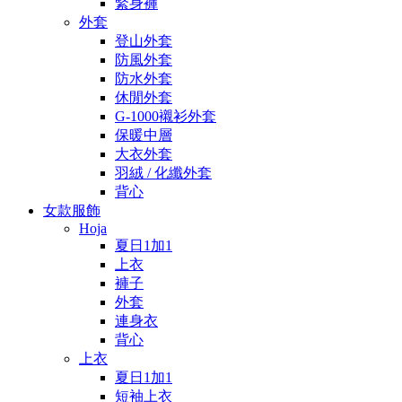
緊身褲
外套
登山外套
防風外套
防水外套
休閒外套
G-1000襯衫外套
保暖中層
大衣外套
羽絨 / 化纖外套
背心
女款服飾
Hoja
夏日1加1
上衣
褲子
外套
連身衣
背心
上衣
夏日1加1
短袖上衣