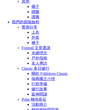
其他
襪子
綁腿
護膝
我們的探險旅程
實測分享
上衣
外套
褲子
Foxtrail 文章選讀
永續理念
戶外指南
名人專訪
Classic 多日健行
關於 Fjällräven Classic
瑞典國王小徑
行前準備
健行故事
延伸閱讀
Polar 極地長征
活動簡介
極地探險問與答