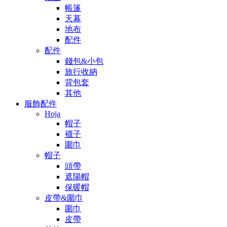
帳篷
天幕
地布
配件
配件
錢包&小包
旅行收納
背包套
其他
服飾配件
Hoja
帽子
襪子
圍巾
帽子
頭帶
遮陽帽
保暖帽
皮帶&圍巾
圍巾
皮帶