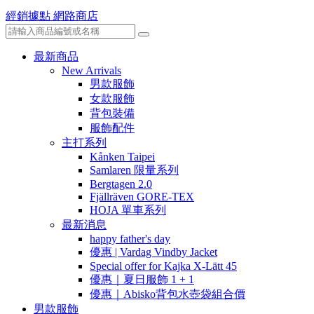
經銷據點
網路商店
最新商品
New Arrivals
男款服飾
女款服飾
背包裝備
服飾配件
主打系列
Kånken Taipei
Samlaren 限量系列
Bergtagen 2.0
Fjällräven GORE-TEX
HOJA 單車系列
最新消息
happy father's day
優惠 | Vardag Vindby Jacket
Special offer for Kajka X-Lätt 45
優惠｜夏日服飾 1 + 1
優惠｜Abisko背包水壺袋組合價
男款服飾