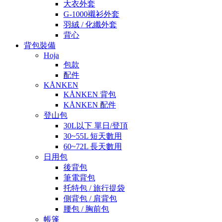
大衣外套
G-1000襯衫外套
羽絨 / 化纖外套
背心
背包裝備
Hoja
包款
配件
KÅNKEN
KÅNKEN 背包
KÅNKEN 配件
登山包
30L以下 單日/登頂
30~55L 短天數用
60~72L 長天數用
日用包
後背包
筆電背包
托特包 / 旅行提袋
側背包 / 肩背包
腰包 / 胸前包
帳篷