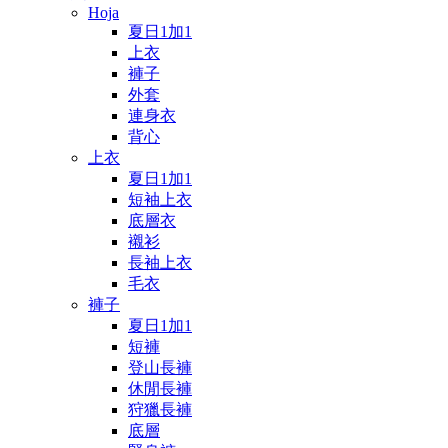
Hoja
夏日1加1
上衣
褲子
外套
連身衣
背心
上衣
夏日1加1
短袖上衣
底層衣
襯衫
長袖上衣
毛衣
褲子
夏日1加1
短褲
登山長褲
休閒長褲
狩獵長褲
底層