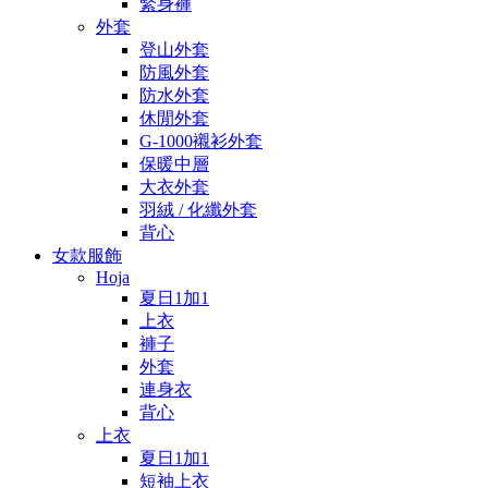
緊身褲
外套
登山外套
防風外套
防水外套
休閒外套
G-1000襯衫外套
保暖中層
大衣外套
羽絨 / 化纖外套
背心
女款服飾
Hoja
夏日1加1
上衣
褲子
外套
連身衣
背心
上衣
夏日1加1
短袖上衣