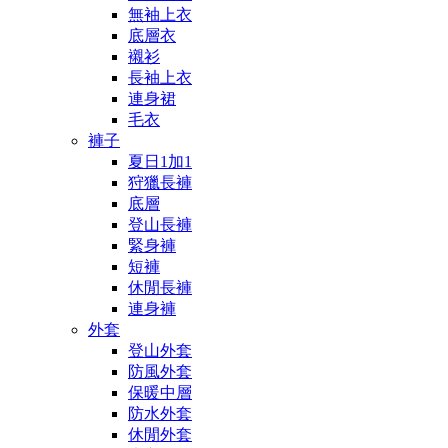
無袖上衣
底層衣
襯衫
長袖上衣
連身裙
毛衣
褲子
夏日1加1
狩獵長褲
底層
登山長褲
緊身褲
短褲
休閒長褲
連身褲
外套
登山外套
防風外套
保暖中層
防水外套
休閒外套