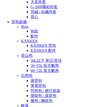
大衣外套
G-1000襯衫外套
羽絨 / 化纖外套
背心
背包裝備
Hoja
包款
配件
KÅNKEN
KÅNKEN 背包
KÅNKEN 配件
登山包
30L以下 單日/登頂
30~55L 短天數用
60~72L 長天數用
日用包
後背包
筆電背包
托特包 / 旅行提袋
側背包 / 肩背包
腰包 / 胸前包
帳篷