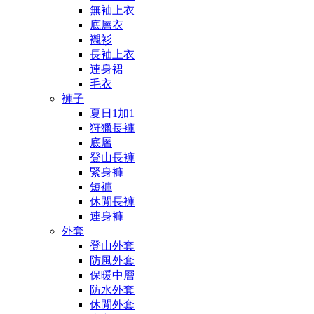
無袖上衣
底層衣
襯衫
長袖上衣
連身裙
毛衣
褲子
夏日1加1
狩獵長褲
底層
登山長褲
緊身褲
短褲
休閒長褲
連身褲
外套
登山外套
防風外套
保暖中層
防水外套
休閒外套