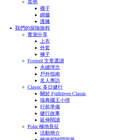
其他
襪子
綁腿
護膝
我們的探險旅程
實測分享
上衣
外套
褲子
Foxtrail 文章選讀
永續理念
戶外指南
名人專訪
Classic 多日健行
關於 Fjällräven Classic
瑞典國王小徑
行前準備
健行故事
延伸閱讀
Polar 極地長征
活動簡介
極地探險問與答