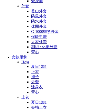
緊身褲
外套
登山外套
防風外套
防水外套
休閒外套
G-1000襯衫外套
保暖中層
大衣外套
羽絨 / 化纖外套
背心
女款服飾
Hoja
夏日1加1
上衣
褲子
外套
連身衣
背心
上衣
夏日1加1
短袖上衣