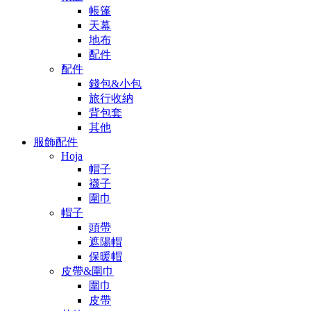
帳篷
天幕
地布
配件
配件
錢包&小包
旅行收納
背包套
其他
服飾配件
Hoja
帽子
襪子
圍巾
帽子
頭帶
遮陽帽
保暖帽
皮帶&圍巾
圍巾
皮帶