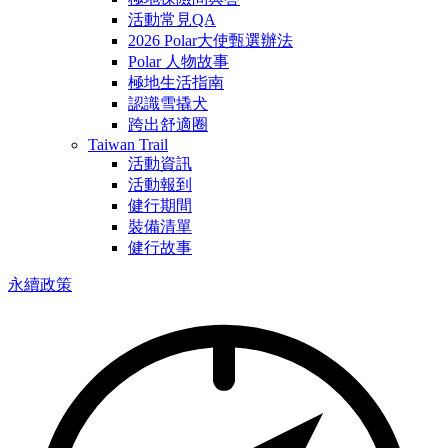
活動常見QA
2026 Polar大使甄選辦法
Polar 人物故事
極地生活指南
認識雪撬犬
跨出舒適圈
Taiwan Trail
活動資訊
活動報到
健行期間
裝備清單
健行故事
永續政策