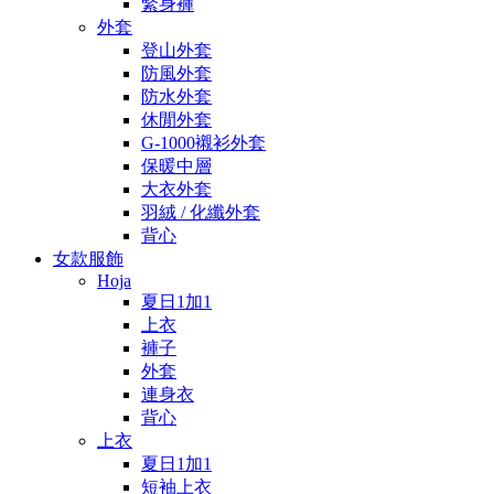
緊身褲
外套
登山外套
防風外套
防水外套
休閒外套
G-1000襯衫外套
保暖中層
大衣外套
羽絨 / 化纖外套
背心
女款服飾
Hoja
夏日1加1
上衣
褲子
外套
連身衣
背心
上衣
夏日1加1
短袖上衣