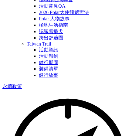
活動常見QA
2026 Polar大使甄選辦法
Polar 人物故事
極地生活指南
認識雪撬犬
跨出舒適圈
Taiwan Trail
活動資訊
活動報到
健行期間
裝備清單
健行故事
永續政策