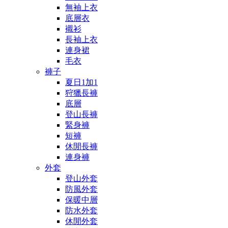
無袖上衣
底層衣
襯衫
長袖上衣
連身裙
毛衣
褲子
夏日1加1
狩獵長褲
底層
登山長褲
緊身褲
短褲
休閒長褲
連身褲
外套
登山外套
防風外套
保暖中層
防水外套
休閒外套