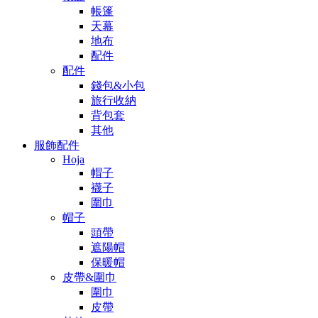
帳篷
天幕
地布
配件
配件
錢包&小包
旅行收納
背包套
其他
服飾配件
Hoja
帽子
襪子
圍巾
帽子
頭帶
遮陽帽
保暖帽
皮帶&圍巾
圍巾
皮帶