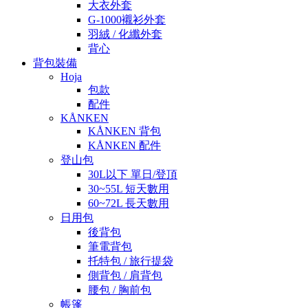
大衣外套
G-1000襯衫外套
羽絨 / 化纖外套
背心
背包裝備
Hoja
包款
配件
KÅNKEN
KÅNKEN 背包
KÅNKEN 配件
登山包
30L以下 單日/登頂
30~55L 短天數用
60~72L 長天數用
日用包
後背包
筆電背包
托特包 / 旅行提袋
側背包 / 肩背包
腰包 / 胸前包
帳篷