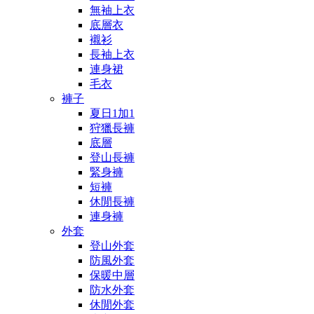
無袖上衣
底層衣
襯衫
長袖上衣
連身裙
毛衣
褲子
夏日1加1
狩獵長褲
底層
登山長褲
緊身褲
短褲
休閒長褲
連身褲
外套
登山外套
防風外套
保暖中層
防水外套
休閒外套