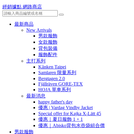
經銷據點
網路商店
最新商品
New Arrivals
男款服飾
女款服飾
背包裝備
服飾配件
主打系列
Kånken Taipei
Samlaren 限量系列
Bergtagen 2.0
Fjällräven GORE-TEX
HOJA 單車系列
最新消息
happy father's day
優惠 | Vardag Vindby Jacket
Special offer for Kajka X-Lätt 45
優惠｜夏日服飾 1 + 1
優惠｜Abisko背包水壺袋組合價
男款服飾