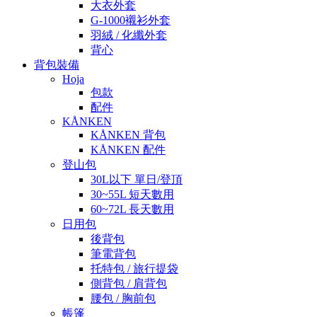
大衣外套
G-1000襯衫外套
羽絨 / 化纖外套
背心
背包裝備
Hoja
包款
配件
KÅNKEN
KÅNKEN 背包
KÅNKEN 配件
登山包
30L以下 單日/登頂
30~55L 短天數用
60~72L 長天數用
日用包
後背包
筆電背包
托特包 / 旅行提袋
側背包 / 肩背包
腰包 / 胸前包
帳篷