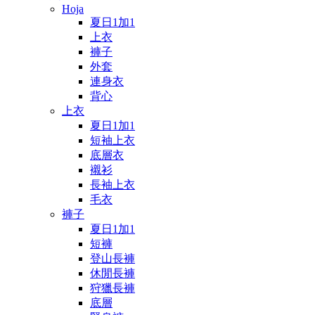
Hoja
夏日1加1
上衣
褲子
外套
連身衣
背心
上衣
夏日1加1
短袖上衣
底層衣
襯衫
長袖上衣
毛衣
褲子
夏日1加1
短褲
登山長褲
休閒長褲
狩獵長褲
底層