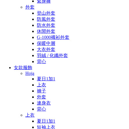
緊身褲
外套
登山外套
防風外套
防水外套
休閒外套
G-1000襯衫外套
保暖中層
大衣外套
羽絨 / 化纖外套
背心
女款服飾
Hoja
夏日1加1
上衣
褲子
外套
連身衣
背心
上衣
夏日1加1
短袖上衣