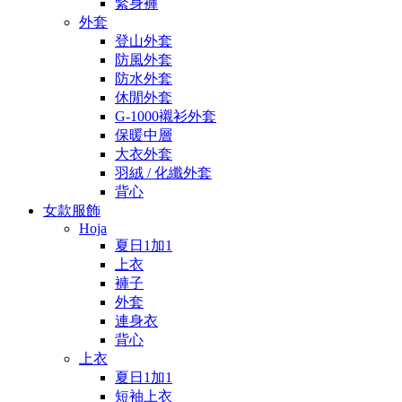
緊身褲
外套
登山外套
防風外套
防水外套
休閒外套
G-1000襯衫外套
保暖中層
大衣外套
羽絨 / 化纖外套
背心
女款服飾
Hoja
夏日1加1
上衣
褲子
外套
連身衣
背心
上衣
夏日1加1
短袖上衣