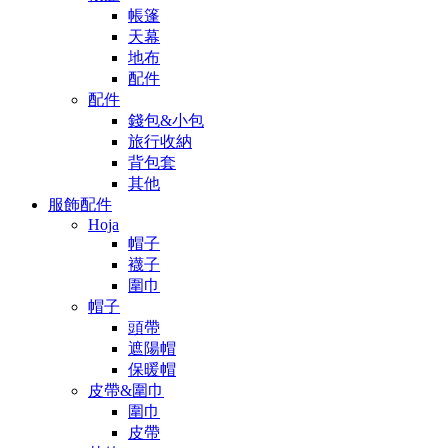
帳篷
天幕
地布
配件
配件
錢包&小包
旅行收納
背包套
其他
服飾配件
Hoja
帽子
襪子
圍巾
帽子
頭帶
遮陽帽
保暖帽
皮帶&圍巾
圍巾
皮帶