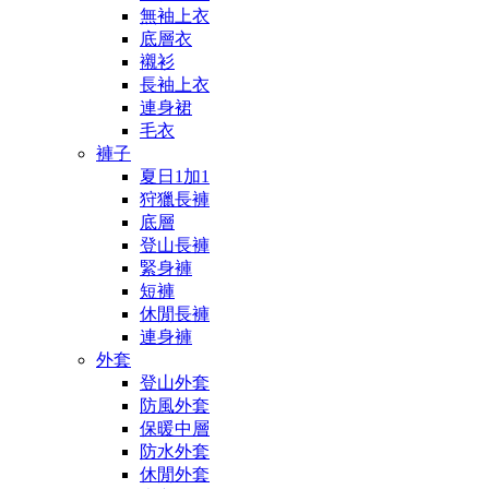
無袖上衣
底層衣
襯衫
長袖上衣
連身裙
毛衣
褲子
夏日1加1
狩獵長褲
底層
登山長褲
緊身褲
短褲
休閒長褲
連身褲
外套
登山外套
防風外套
保暖中層
防水外套
休閒外套