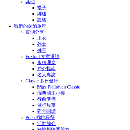
其他
襪子
綁腿
護膝
我們的探險旅程
實測分享
上衣
外套
褲子
Foxtrail 文章選讀
永續理念
戶外指南
名人專訪
Classic 多日健行
關於 Fjällräven Classic
瑞典國王小徑
行前準備
健行故事
延伸閱讀
Polar 極地長征
活動簡介
極地探險問與答