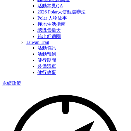
活動常見QA
2026 Polar大使甄選辦法
Polar 人物故事
極地生活指南
認識雪撬犬
跨出舒適圈
Taiwan Trail
活動資訊
活動報到
健行期間
裝備清單
健行故事
永續政策