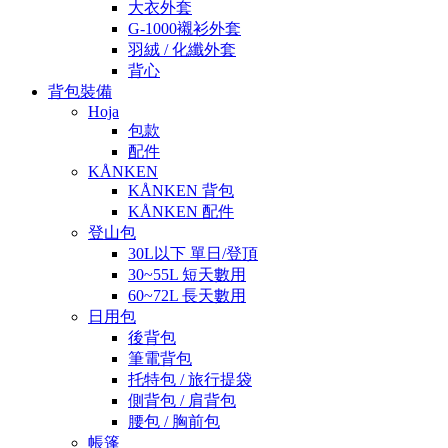
大衣外套
G-1000襯衫外套
羽絨 / 化纖外套
背心
背包裝備
Hoja
包款
配件
KÅNKEN
KÅNKEN 背包
KÅNKEN 配件
登山包
30L以下 單日/登頂
30~55L 短天數用
60~72L 長天數用
日用包
後背包
筆電背包
托特包 / 旅行提袋
側背包 / 肩背包
腰包 / 胸前包
帳篷