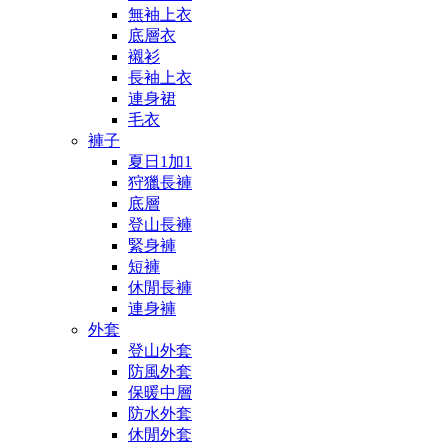
無袖上衣
底層衣
襯衫
長袖上衣
連身裙
毛衣
褲子
夏日1加1
狩獵長褲
底層
登山長褲
緊身褲
短褲
休閒長褲
連身褲
外套
登山外套
防風外套
保暖中層
防水外套
休閒外套