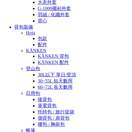
大衣外套
G-1000襯衫外套
羽絨 / 化纖外套
背心
背包裝備
Hoja
包款
配件
KÅNKEN
KÅNKEN 背包
KÅNKEN 配件
登山包
30L以下 單日/登頂
30~55L 短天數用
60~72L 長天數用
日用包
後背包
筆電背包
托特包 / 旅行提袋
側背包 / 肩背包
腰包 / 胸前包
帳篷