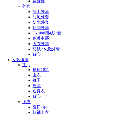
緊身褲
外套
登山外套
防風外套
防水外套
休閒外套
G-1000襯衫外套
保暖中層
大衣外套
羽絨 / 化纖外套
背心
女款服飾
Hoja
夏日1加1
上衣
褲子
外套
連身衣
背心
上衣
夏日1加1
短袖上衣