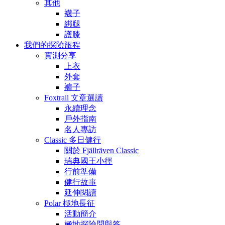
其他
襪子
綁腿
護膝
我們的探險旅程
實測分享
上衣
外套
褲子
Foxtrail 文章選讀
永續理念
戶外指南
名人專訪
Classic 多日健行
關於 Fjällräven Classic
瑞典國王小徑
行前準備
健行故事
延伸閱讀
Polar 極地長征
活動簡介
極地探險問與答