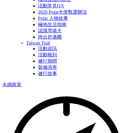
活動常見QA
2026 Polar大使甄選辦法
Polar 人物故事
極地生活指南
認識雪撬犬
跨出舒適圈
Taiwan Trail
活動資訊
活動報到
健行期間
裝備清單
健行故事
永續政策