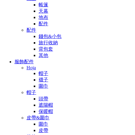
帳篷
天幕
地布
配件
配件
錢包&小包
旅行收納
背包套
其他
服飾配件
Hoja
帽子
襪子
圍巾
帽子
頭帶
遮陽帽
保暖帽
皮帶&圍巾
圍巾
皮帶