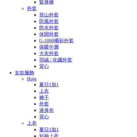
緊身褲
外套
登山外套
防風外套
防水外套
休閒外套
G-1000襯衫外套
保暖中層
大衣外套
羽絨 / 化纖外套
背心
女款服飾
Hoja
夏日1加1
上衣
褲子
外套
連身衣
背心
上衣
夏日1加1
短袖上衣