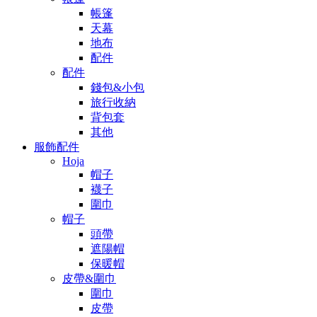
帳篷
天幕
地布
配件
配件
錢包&小包
旅行收納
背包套
其他
服飾配件
Hoja
帽子
襪子
圍巾
帽子
頭帶
遮陽帽
保暖帽
皮帶&圍巾
圍巾
皮帶