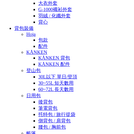
大衣外套
G-1000襯衫外套
羽絨 / 化纖外套
背心
背包裝備
Hoja
包款
配件
KÅNKEN
KÅNKEN 背包
KÅNKEN 配件
登山包
30L以下 單日/登頂
30~55L 短天數用
60~72L 長天數用
日用包
後背包
筆電背包
托特包 / 旅行提袋
側背包 / 肩背包
腰包 / 胸前包
帳篷