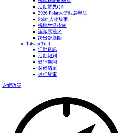
極地探險問與答
活動常見QA
2026 Polar大使甄選辦法
Polar 人物故事
極地生活指南
認識雪撬犬
跨出舒適圈
Taiwan Trail
活動資訊
活動報到
健行期間
裝備清單
健行故事
永續政策