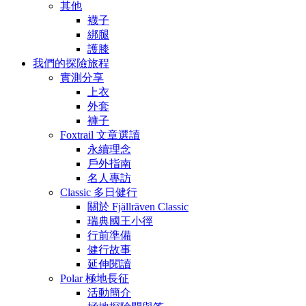
其他
襪子
綁腿
護膝
我們的探險旅程
實測分享
上衣
外套
褲子
Foxtrail 文章選讀
永續理念
戶外指南
名人專訪
Classic 多日健行
關於 Fjällräven Classic
瑞典國王小徑
行前準備
健行故事
延伸閱讀
Polar 極地長征
活動簡介