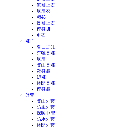
無袖上衣
底層衣
襯衫
長袖上衣
連身裙
毛衣
褲子
夏日1加1
狩獵長褲
底層
登山長褲
緊身褲
短褲
休閒長褲
連身褲
外套
登山外套
防風外套
保暖中層
防水外套
休閒外套