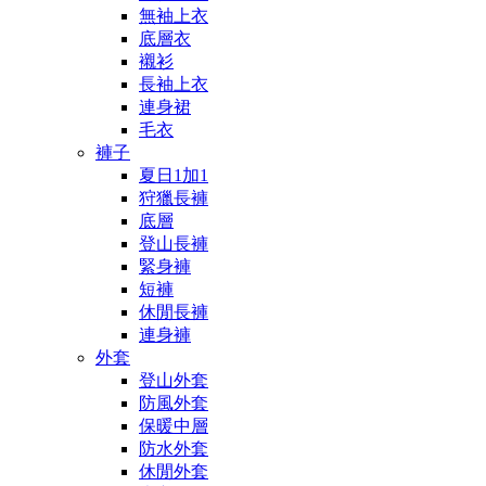
無袖上衣
底層衣
襯衫
長袖上衣
連身裙
毛衣
褲子
夏日1加1
狩獵長褲
底層
登山長褲
緊身褲
短褲
休閒長褲
連身褲
外套
登山外套
防風外套
保暖中層
防水外套
休閒外套