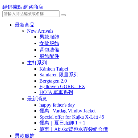
經銷據點
網路商店
最新商品
New Arrivals
男款服飾
女款服飾
背包裝備
服飾配件
主打系列
Kånken Taipei
Samlaren 限量系列
Bergtagen 2.0
Fjällräven GORE-TEX
HOJA 單車系列
最新消息
happy father's day
優惠 | Vardag Vindby Jacket
Special offer for Kajka X-Lätt 45
優惠｜夏日服飾 1 + 1
優惠｜Abisko背包水壺袋組合價
男款服飾