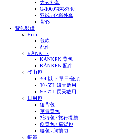
大衣外套
G-1000襯衫外套
羽絨 / 化纖外套
背心
背包裝備
Hoja
包款
配件
KÅNKEN
KÅNKEN 背包
KÅNKEN 配件
登山包
30L以下 單日/登頂
30~55L 短天數用
60~72L 長天數用
日用包
後背包
筆電背包
托特包 / 旅行提袋
側背包 / 肩背包
腰包 / 胸前包
帳篷