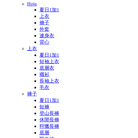
Hoja
夏日1加1
上衣
褲子
外套
連身衣
背心
上衣
夏日1加1
短袖上衣
底層衣
襯衫
長袖上衣
毛衣
褲子
夏日1加1
短褲
登山長褲
休閒長褲
狩獵長褲
底層