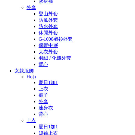
緊身褲
外套
登山外套
防風外套
防水外套
休閒外套
G-1000襯衫外套
保暖中層
大衣外套
羽絨 / 化纖外套
背心
女款服飾
Hoja
夏日1加1
上衣
褲子
外套
連身衣
背心
上衣
夏日1加1
短袖上衣