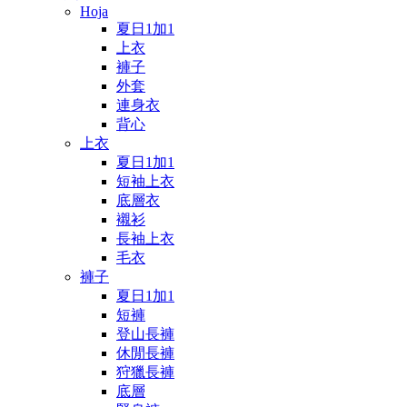
Hoja
夏日1加1
上衣
褲子
外套
連身衣
背心
上衣
夏日1加1
短袖上衣
底層衣
襯衫
長袖上衣
毛衣
褲子
夏日1加1
短褲
登山長褲
休閒長褲
狩獵長褲
底層