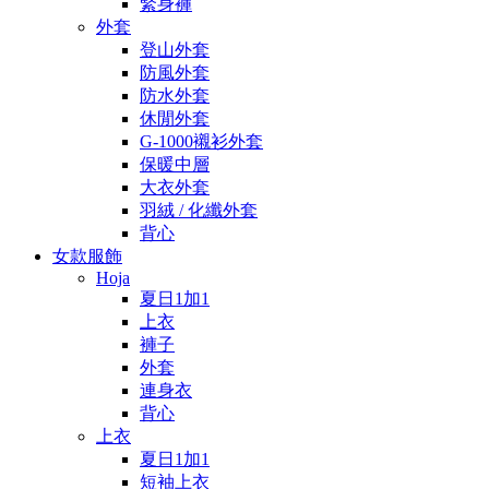
緊身褲
外套
登山外套
防風外套
防水外套
休閒外套
G-1000襯衫外套
保暖中層
大衣外套
羽絨 / 化纖外套
背心
女款服飾
Hoja
夏日1加1
上衣
褲子
外套
連身衣
背心
上衣
夏日1加1
短袖上衣