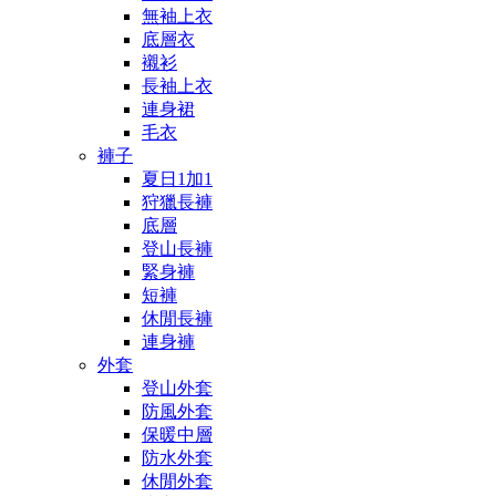
無袖上衣
底層衣
襯衫
長袖上衣
連身裙
毛衣
褲子
夏日1加1
狩獵長褲
底層
登山長褲
緊身褲
短褲
休閒長褲
連身褲
外套
登山外套
防風外套
保暖中層
防水外套
休閒外套