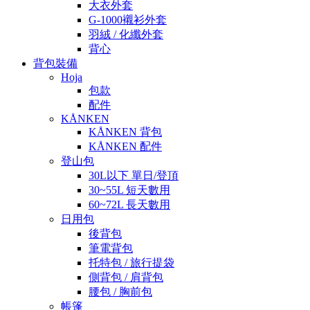
大衣外套
G-1000襯衫外套
羽絨 / 化纖外套
背心
背包裝備
Hoja
包款
配件
KÅNKEN
KÅNKEN 背包
KÅNKEN 配件
登山包
30L以下 單日/登頂
30~55L 短天數用
60~72L 長天數用
日用包
後背包
筆電背包
托特包 / 旅行提袋
側背包 / 肩背包
腰包 / 胸前包
帳篷