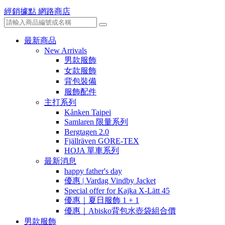
經銷據點
網路商店
最新商品
New Arrivals
男款服飾
女款服飾
背包裝備
服飾配件
主打系列
Kånken Taipei
Samlaren 限量系列
Bergtagen 2.0
Fjällräven GORE-TEX
HOJA 單車系列
最新消息
happy father's day
優惠 | Vardag Vindby Jacket
Special offer for Kajka X-Lätt 45
優惠｜夏日服飾 1 + 1
優惠｜Abisko背包水壺袋組合價
男款服飾