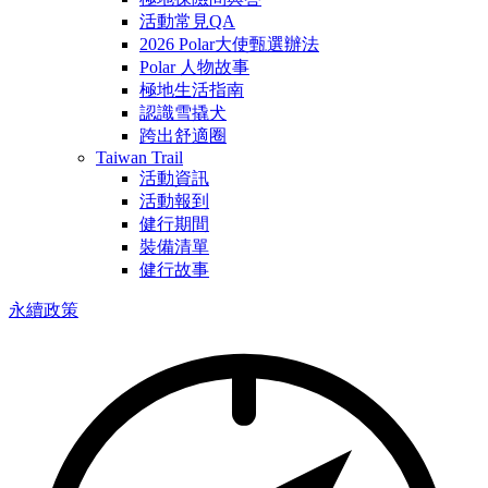
活動常見QA
2026 Polar大使甄選辦法
Polar 人物故事
極地生活指南
認識雪撬犬
跨出舒適圈
Taiwan Trail
活動資訊
活動報到
健行期間
裝備清單
健行故事
永續政策