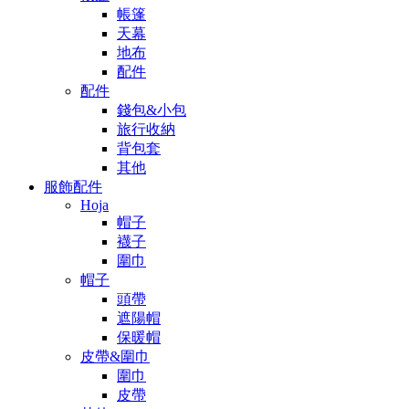
帳篷
天幕
地布
配件
配件
錢包&小包
旅行收納
背包套
其他
服飾配件
Hoja
帽子
襪子
圍巾
帽子
頭帶
遮陽帽
保暖帽
皮帶&圍巾
圍巾
皮帶