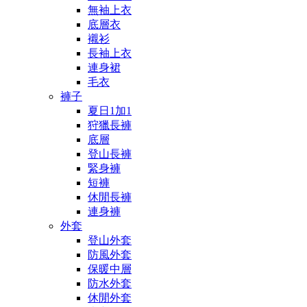
無袖上衣
底層衣
襯衫
長袖上衣
連身裙
毛衣
褲子
夏日1加1
狩獵長褲
底層
登山長褲
緊身褲
短褲
休閒長褲
連身褲
外套
登山外套
防風外套
保暖中層
防水外套
休閒外套