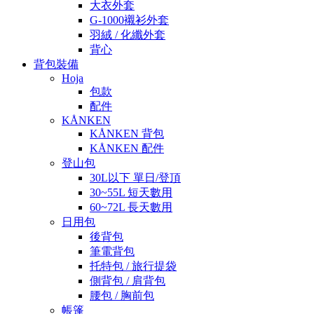
大衣外套
G-1000襯衫外套
羽絨 / 化纖外套
背心
背包裝備
Hoja
包款
配件
KÅNKEN
KÅNKEN 背包
KÅNKEN 配件
登山包
30L以下 單日/登頂
30~55L 短天數用
60~72L 長天數用
日用包
後背包
筆電背包
托特包 / 旅行提袋
側背包 / 肩背包
腰包 / 胸前包
帳篷