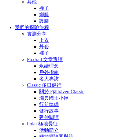
其他
襪子
綁腿
護膝
我們的探險旅程
實測分享
上衣
外套
褲子
Foxtrail 文章選讀
永續理念
戶外指南
名人專訪
Classic 多日健行
關於 Fjällräven Classic
瑞典國王小徑
行前準備
健行故事
延伸閱讀
Polar 極地長征
活動簡介
極地探險問與答