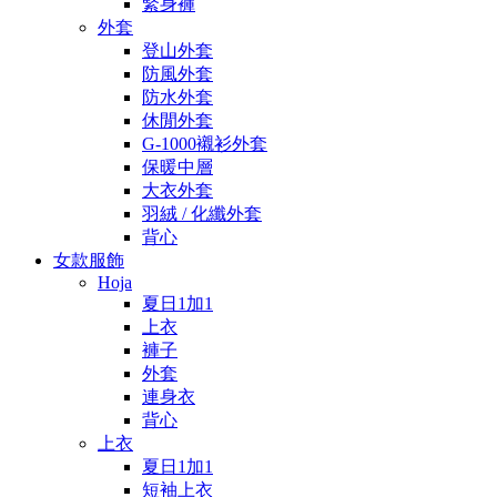
緊身褲
外套
登山外套
防風外套
防水外套
休閒外套
G-1000襯衫外套
保暖中層
大衣外套
羽絨 / 化纖外套
背心
女款服飾
Hoja
夏日1加1
上衣
褲子
外套
連身衣
背心
上衣
夏日1加1
短袖上衣