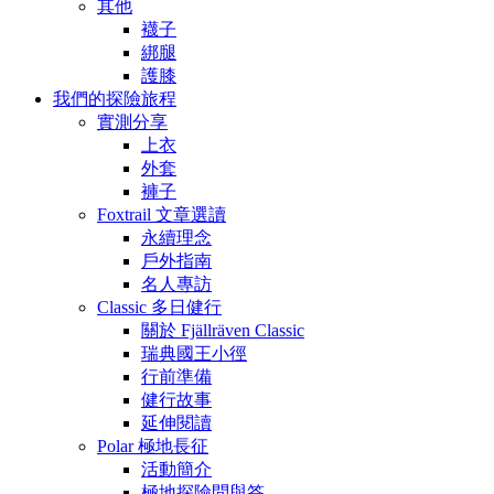
其他
襪子
綁腿
護膝
我們的探險旅程
實測分享
上衣
外套
褲子
Foxtrail 文章選讀
永續理念
戶外指南
名人專訪
Classic 多日健行
關於 Fjällräven Classic
瑞典國王小徑
行前準備
健行故事
延伸閱讀
Polar 極地長征
活動簡介
極地探險問與答