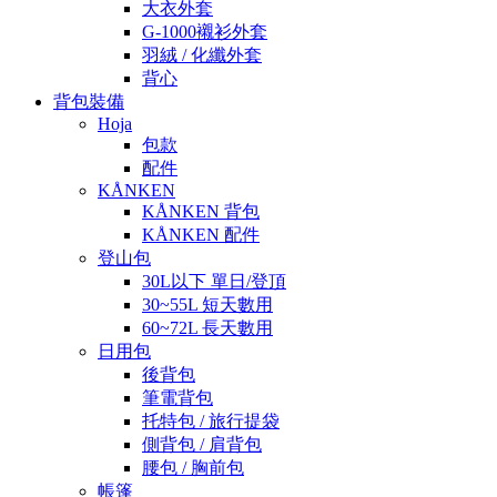
大衣外套
G-1000襯衫外套
羽絨 / 化纖外套
背心
背包裝備
Hoja
包款
配件
KÅNKEN
KÅNKEN 背包
KÅNKEN 配件
登山包
30L以下 單日/登頂
30~55L 短天數用
60~72L 長天數用
日用包
後背包
筆電背包
托特包 / 旅行提袋
側背包 / 肩背包
腰包 / 胸前包
帳篷