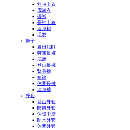
無袖上衣
底層衣
襯衫
長袖上衣
連身裙
毛衣
褲子
夏日1加1
狩獵長褲
底層
登山長褲
緊身褲
短褲
休閒長褲
連身褲
外套
登山外套
防風外套
保暖中層
防水外套
休閒外套