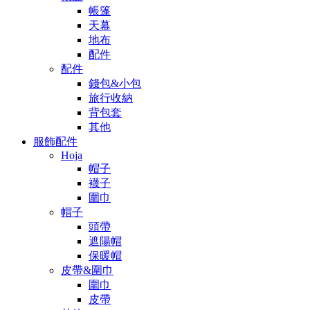
帳篷
天幕
地布
配件
配件
錢包&小包
旅行收納
背包套
其他
服飾配件
Hoja
帽子
襪子
圍巾
帽子
頭帶
遮陽帽
保暖帽
皮帶&圍巾
圍巾
皮帶