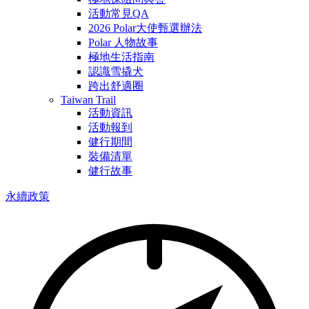
活動常見QA
2026 Polar大使甄選辦法
Polar 人物故事
極地生活指南
認識雪撬犬
跨出舒適圈
Taiwan Trail
活動資訊
活動報到
健行期間
裝備清單
健行故事
永續政策