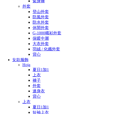
緊身褲
外套
登山外套
防風外套
防水外套
休閒外套
G-1000襯衫外套
保暖中層
大衣外套
羽絨 / 化纖外套
背心
女款服飾
Hoja
夏日1加1
上衣
褲子
外套
連身衣
背心
上衣
夏日1加1
短袖上衣