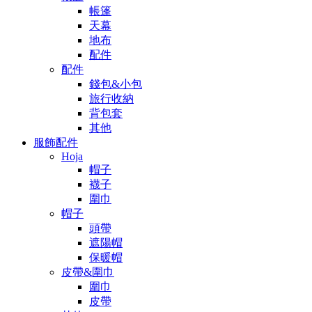
帳篷
天幕
地布
配件
配件
錢包&小包
旅行收納
背包套
其他
服飾配件
Hoja
帽子
襪子
圍巾
帽子
頭帶
遮陽帽
保暖帽
皮帶&圍巾
圍巾
皮帶