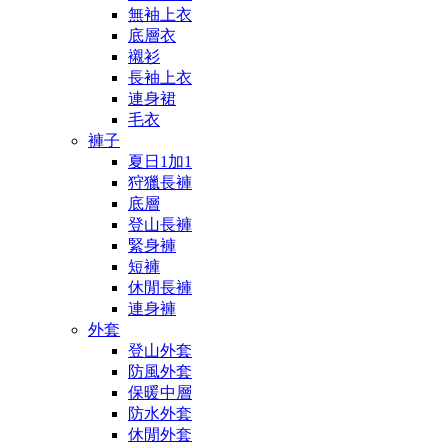
無袖上衣
底層衣
襯衫
長袖上衣
連身裙
毛衣
褲子
夏日1加1
狩獵長褲
底層
登山長褲
緊身褲
短褲
休閒長褲
連身褲
外套
登山外套
防風外套
保暖中層
防水外套
休閒外套