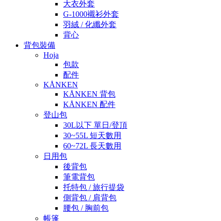
大衣外套
G-1000襯衫外套
羽絨 / 化纖外套
背心
背包裝備
Hoja
包款
配件
KÅNKEN
KÅNKEN 背包
KÅNKEN 配件
登山包
30L以下 單日/登頂
30~55L 短天數用
60~72L 長天數用
日用包
後背包
筆電背包
托特包 / 旅行提袋
側背包 / 肩背包
腰包 / 胸前包
帳篷