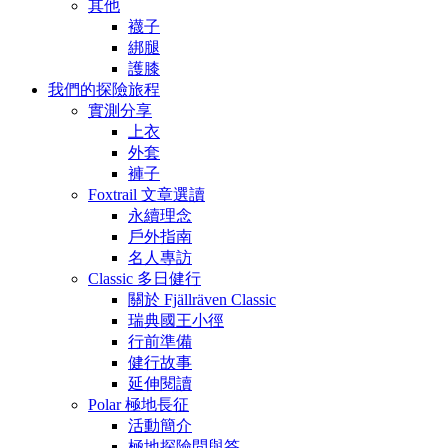
其他
襪子
綁腿
護膝
我們的探險旅程
實測分享
上衣
外套
褲子
Foxtrail 文章選讀
永續理念
戶外指南
名人專訪
Classic 多日健行
關於 Fjällräven Classic
瑞典國王小徑
行前準備
健行故事
延伸閱讀
Polar 極地長征
活動簡介
極地探險問與答