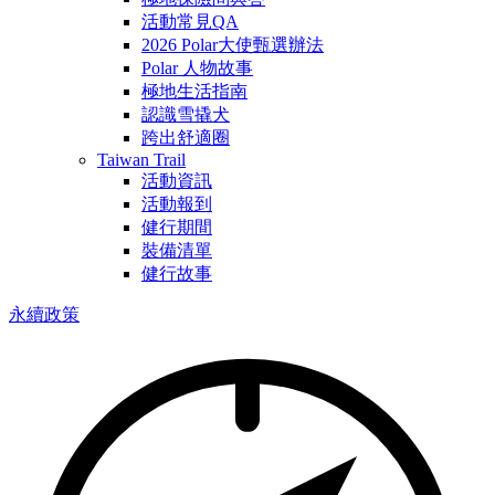
活動常見QA
2026 Polar大使甄選辦法
Polar 人物故事
極地生活指南
認識雪撬犬
跨出舒適圈
Taiwan Trail
活動資訊
活動報到
健行期間
裝備清單
健行故事
永續政策