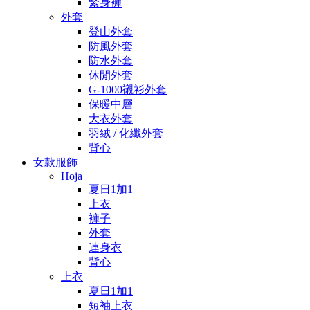
緊身褲
外套
登山外套
防風外套
防水外套
休閒外套
G-1000襯衫外套
保暖中層
大衣外套
羽絨 / 化纖外套
背心
女款服飾
Hoja
夏日1加1
上衣
褲子
外套
連身衣
背心
上衣
夏日1加1
短袖上衣