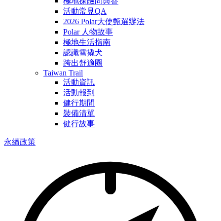
極地探險問與答
活動常見QA
2026 Polar大使甄選辦法
Polar 人物故事
極地生活指南
認識雪撬犬
跨出舒適圈
Taiwan Trail
活動資訊
活動報到
健行期間
裝備清單
健行故事
永續政策