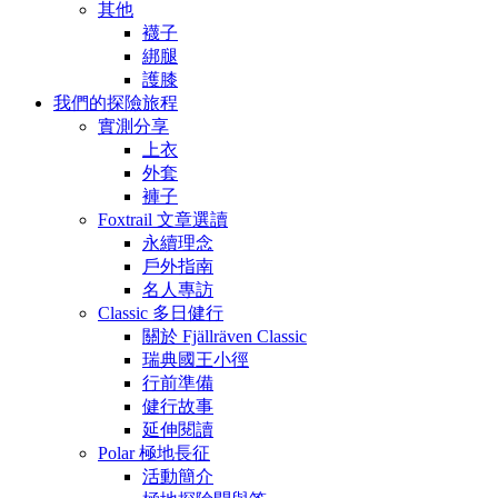
其他
襪子
綁腿
護膝
我們的探險旅程
實測分享
上衣
外套
褲子
Foxtrail 文章選讀
永續理念
戶外指南
名人專訪
Classic 多日健行
關於 Fjällräven Classic
瑞典國王小徑
行前準備
健行故事
延伸閱讀
Polar 極地長征
活動簡介