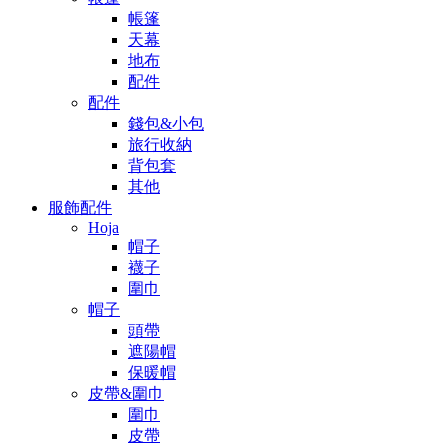
帳篷
天幕
地布
配件
配件
錢包&小包
旅行收納
背包套
其他
服飾配件
Hoja
帽子
襪子
圍巾
帽子
頭帶
遮陽帽
保暖帽
皮帶&圍巾
圍巾
皮帶