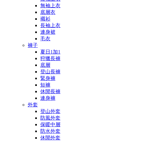
無袖上衣
底層衣
襯衫
長袖上衣
連身裙
毛衣
褲子
夏日1加1
狩獵長褲
底層
登山長褲
緊身褲
短褲
休閒長褲
連身褲
外套
登山外套
防風外套
保暖中層
防水外套
休閒外套