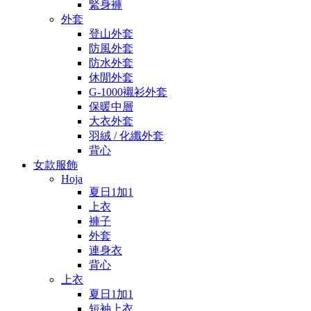
緊身褲
外套
登山外套
防風外套
防水外套
休閒外套
G-1000襯衫外套
保暖中層
大衣外套
羽絨 / 化纖外套
背心
女款服飾
Hoja
夏日1加1
上衣
褲子
外套
連身衣
背心
上衣
夏日1加1
短袖上衣