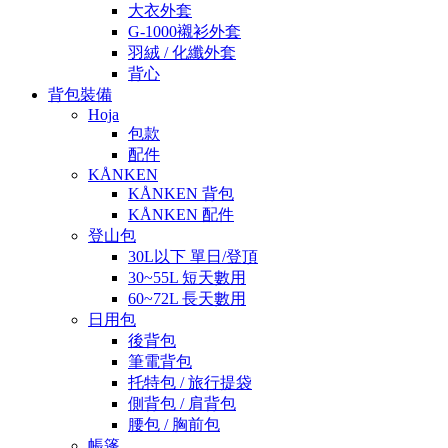
大衣外套
G-1000襯衫外套
羽絨 / 化纖外套
背心
背包裝備
Hoja
包款
配件
KÅNKEN
KÅNKEN 背包
KÅNKEN 配件
登山包
30L以下 單日/登頂
30~55L 短天數用
60~72L 長天數用
日用包
後背包
筆電背包
托特包 / 旅行提袋
側背包 / 肩背包
腰包 / 胸前包
帳篷