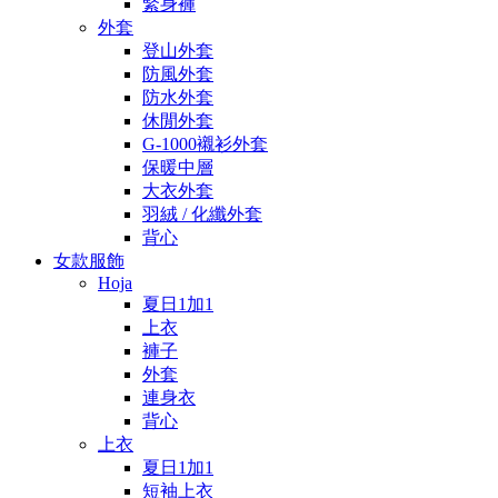
緊身褲
外套
登山外套
防風外套
防水外套
休閒外套
G-1000襯衫外套
保暖中層
大衣外套
羽絨 / 化纖外套
背心
女款服飾
Hoja
夏日1加1
上衣
褲子
外套
連身衣
背心
上衣
夏日1加1
短袖上衣