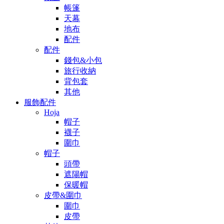
帳篷
天幕
地布
配件
配件
錢包&小包
旅行收納
背包套
其他
服飾配件
Hoja
帽子
襪子
圍巾
帽子
頭帶
遮陽帽
保暖帽
皮帶&圍巾
圍巾
皮帶