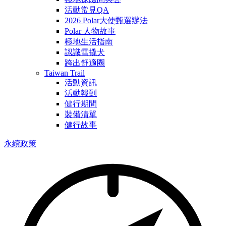
活動常見QA
2026 Polar大使甄選辦法
Polar 人物故事
極地生活指南
認識雪撬犬
跨出舒適圈
Taiwan Trail
活動資訊
活動報到
健行期間
裝備清單
健行故事
永續政策