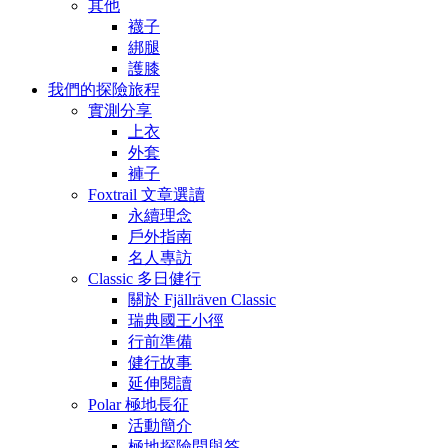
其他
襪子
綁腿
護膝
我們的探險旅程
實測分享
上衣
外套
褲子
Foxtrail 文章選讀
永續理念
戶外指南
名人專訪
Classic 多日健行
關於 Fjällräven Classic
瑞典國王小徑
行前準備
健行故事
延伸閱讀
Polar 極地長征
活動簡介
極地探險問與答