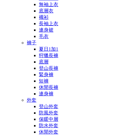
無袖上衣
底層衣
襯衫
長袖上衣
連身裙
毛衣
褲子
夏日1加1
狩獵長褲
底層
登山長褲
緊身褲
短褲
休閒長褲
連身褲
外套
登山外套
防風外套
保暖中層
防水外套
休閒外套