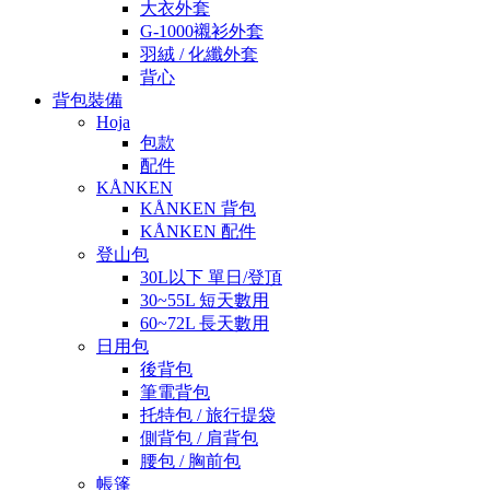
大衣外套
G-1000襯衫外套
羽絨 / 化纖外套
背心
背包裝備
Hoja
包款
配件
KÅNKEN
KÅNKEN 背包
KÅNKEN 配件
登山包
30L以下 單日/登頂
30~55L 短天數用
60~72L 長天數用
日用包
後背包
筆電背包
托特包 / 旅行提袋
側背包 / 肩背包
腰包 / 胸前包
帳篷