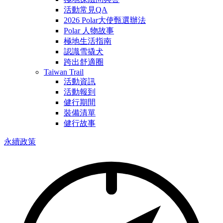
活動常見QA
2026 Polar大使甄選辦法
Polar 人物故事
極地生活指南
認識雪撬犬
跨出舒適圈
Taiwan Trail
活動資訊
活動報到
健行期間
裝備清單
健行故事
永續政策