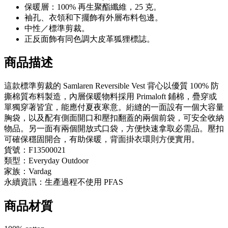
保暖層：100% 再生聚酯纖維，25 克。
袖孔、衣領和下擺飾有外層布料包邊。
中性／標準剪裁。
正反面飾有同色調大皮革狐狸標誌。
商品描述
這款標準剪裁的 Samlaren Reversible Vest 背心以優質 100% 防
撕棉質布料製造，內層保暖物料採用 Primaloft 鋪棉，疊穿或
單獨穿著皆宜，能應付夏夜寒意。絎縫的一面設有一個大容量
胸袋，以及配有側面開口和壓扣翻蓋的兩個前袋，可安全收納
物品。另一面有兩個開放式口袋，方便快速拿取必需品。壓扣
可確保穩固開合，有助保暖，背面掛衣環則方便實用。
貨號：F13500021
類型：Everyday Outdoor
家族：Vardag
永續資訊：生產過程不使用 PFAS
商品材質