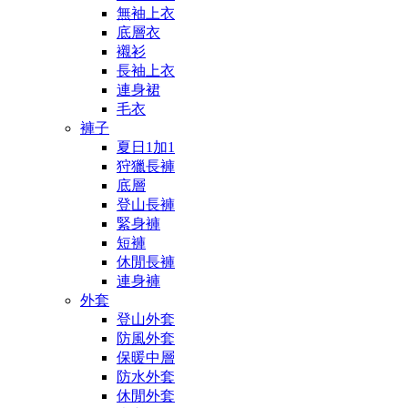
無袖上衣
底層衣
襯衫
長袖上衣
連身裙
毛衣
褲子
夏日1加1
狩獵長褲
底層
登山長褲
緊身褲
短褲
休閒長褲
連身褲
外套
登山外套
防風外套
保暖中層
防水外套
休閒外套