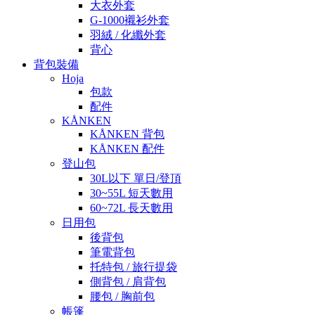
大衣外套
G-1000襯衫外套
羽絨 / 化纖外套
背心
背包裝備
Hoja
包款
配件
KÅNKEN
KÅNKEN 背包
KÅNKEN 配件
登山包
30L以下 單日/登頂
30~55L 短天數用
60~72L 長天數用
日用包
後背包
筆電背包
托特包 / 旅行提袋
側背包 / 肩背包
腰包 / 胸前包
帳篷