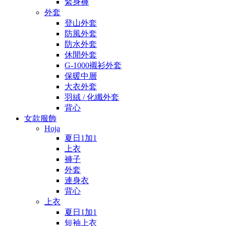
緊身褲
外套
登山外套
防風外套
防水外套
休閒外套
G-1000襯衫外套
保暖中層
大衣外套
羽絨 / 化纖外套
背心
女款服飾
Hoja
夏日1加1
上衣
褲子
外套
連身衣
背心
上衣
夏日1加1
短袖上衣