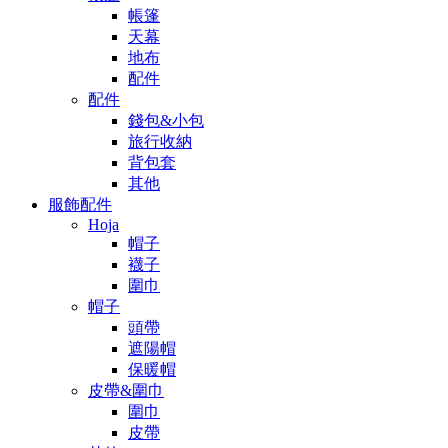
帳篷
天幕
地布
配件
配件
錢包&小包
旅行收納
背包套
其他
服飾配件
Hoja
帽子
襪子
圍巾
帽子
頭帶
遮陽帽
保暖帽
皮帶&圍巾
圍巾
皮帶