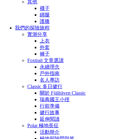
其他
襪子
綁腿
護膝
我們的探險旅程
實測分享
上衣
外套
褲子
Foxtrail 文章選讀
永續理念
戶外指南
名人專訪
Classic 多日健行
關於 Fjällräven Classic
瑞典國王小徑
行前準備
健行故事
延伸閱讀
Polar 極地長征
活動簡介
極地探險問與答