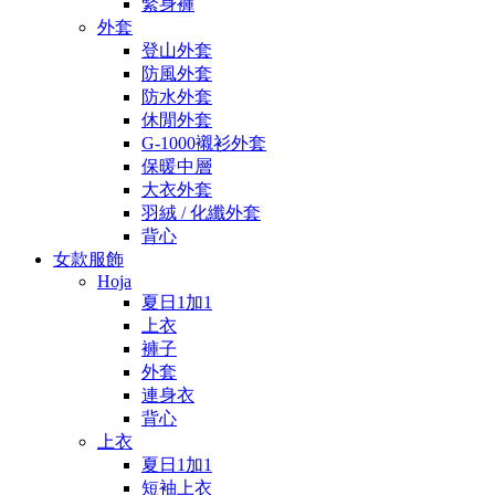
緊身褲
外套
登山外套
防風外套
防水外套
休閒外套
G-1000襯衫外套
保暖中層
大衣外套
羽絨 / 化纖外套
背心
女款服飾
Hoja
夏日1加1
上衣
褲子
外套
連身衣
背心
上衣
夏日1加1
短袖上衣