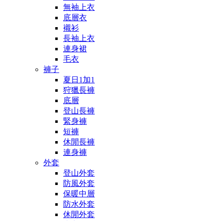
無袖上衣
底層衣
襯衫
長袖上衣
連身裙
毛衣
褲子
夏日1加1
狩獵長褲
底層
登山長褲
緊身褲
短褲
休閒長褲
連身褲
外套
登山外套
防風外套
保暖中層
防水外套
休閒外套