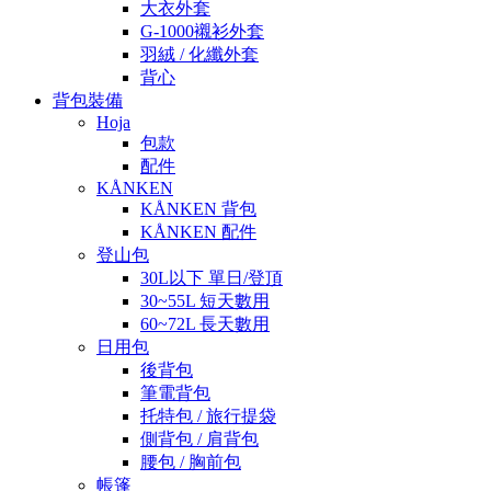
大衣外套
G-1000襯衫外套
羽絨 / 化纖外套
背心
背包裝備
Hoja
包款
配件
KÅNKEN
KÅNKEN 背包
KÅNKEN 配件
登山包
30L以下 單日/登頂
30~55L 短天數用
60~72L 長天數用
日用包
後背包
筆電背包
托特包 / 旅行提袋
側背包 / 肩背包
腰包 / 胸前包
帳篷