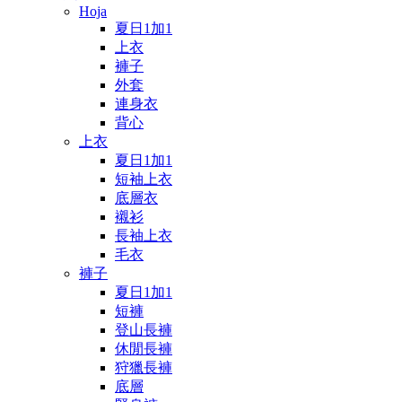
Hoja
夏日1加1
上衣
褲子
外套
連身衣
背心
上衣
夏日1加1
短袖上衣
底層衣
襯衫
長袖上衣
毛衣
褲子
夏日1加1
短褲
登山長褲
休閒長褲
狩獵長褲
底層