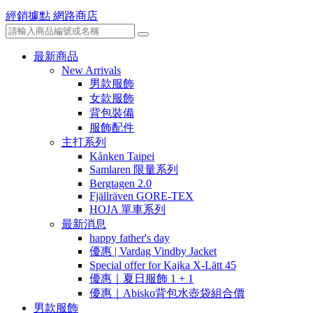
經銷據點
網路商店
最新商品
New Arrivals
男款服飾
女款服飾
背包裝備
服飾配件
主打系列
Kånken Taipei
Samlaren 限量系列
Bergtagen 2.0
Fjällräven GORE-TEX
HOJA 單車系列
最新消息
happy father's day
優惠 | Vardag Vindby Jacket
Special offer for Kajka X-Lätt 45
優惠｜夏日服飾 1 + 1
優惠｜Abisko背包水壺袋組合價
男款服飾