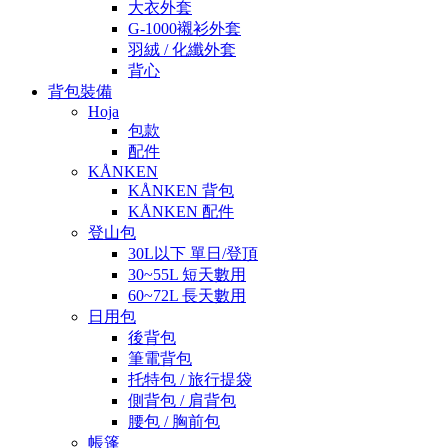
大衣外套
G-1000襯衫外套
羽絨 / 化纖外套
背心
背包裝備
Hoja
包款
配件
KÅNKEN
KÅNKEN 背包
KÅNKEN 配件
登山包
30L以下 單日/登頂
30~55L 短天數用
60~72L 長天數用
日用包
後背包
筆電背包
托特包 / 旅行提袋
側背包 / 肩背包
腰包 / 胸前包
帳篷