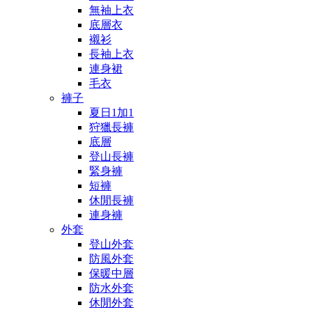
無袖上衣
底層衣
襯衫
長袖上衣
連身裙
毛衣
褲子
夏日1加1
狩獵長褲
底層
登山長褲
緊身褲
短褲
休閒長褲
連身褲
外套
登山外套
防風外套
保暖中層
防水外套
休閒外套