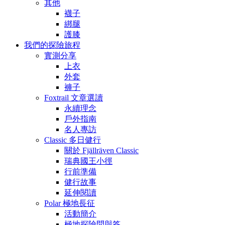
其他
襪子
綁腿
護膝
我們的探險旅程
實測分享
上衣
外套
褲子
Foxtrail 文章選讀
永續理念
戶外指南
名人專訪
Classic 多日健行
關於 Fjällräven Classic
瑞典國王小徑
行前準備
健行故事
延伸閱讀
Polar 極地長征
活動簡介
極地探險問與答