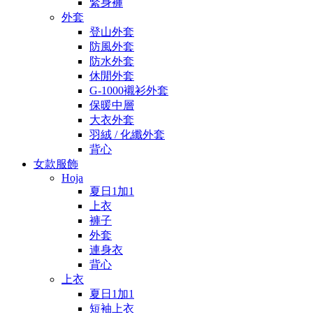
緊身褲
外套
登山外套
防風外套
防水外套
休閒外套
G-1000襯衫外套
保暖中層
大衣外套
羽絨 / 化纖外套
背心
女款服飾
Hoja
夏日1加1
上衣
褲子
外套
連身衣
背心
上衣
夏日1加1
短袖上衣