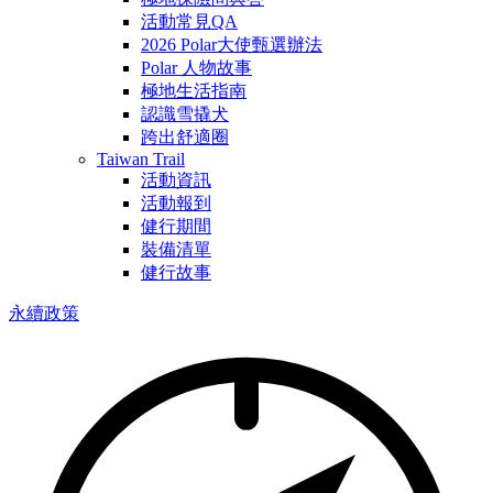
活動常見QA
2026 Polar大使甄選辦法
Polar 人物故事
極地生活指南
認識雪撬犬
跨出舒適圈
Taiwan Trail
活動資訊
活動報到
健行期間
裝備清單
健行故事
永續政策