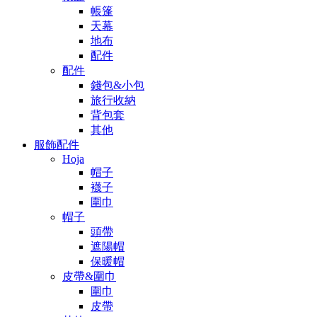
帳篷
天幕
地布
配件
配件
錢包&小包
旅行收納
背包套
其他
服飾配件
Hoja
帽子
襪子
圍巾
帽子
頭帶
遮陽帽
保暖帽
皮帶&圍巾
圍巾
皮帶