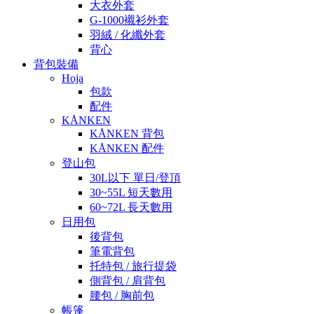
大衣外套
G-1000襯衫外套
羽絨 / 化纖外套
背心
背包裝備
Hoja
包款
配件
KÅNKEN
KÅNKEN 背包
KÅNKEN 配件
登山包
30L以下 單日/登頂
30~55L 短天數用
60~72L 長天數用
日用包
後背包
筆電背包
托特包 / 旅行提袋
側背包 / 肩背包
腰包 / 胸前包
帳篷