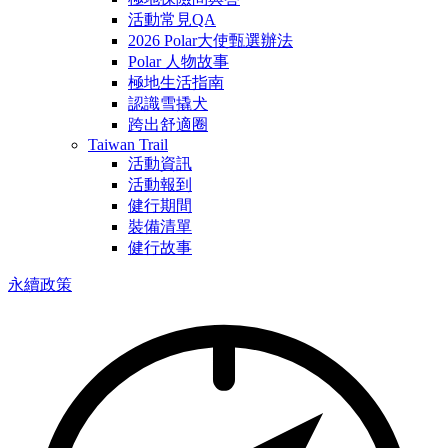
活動常見QA
2026 Polar大使甄選辦法
Polar 人物故事
極地生活指南
認識雪撬犬
跨出舒適圈
Taiwan Trail
活動資訊
活動報到
健行期間
裝備清單
健行故事
永續政策