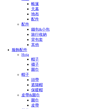
帳篷
天幕
地布
配件
配件
錢包&小包
旅行收納
背包套
其他
服飾配件
Hoja
帽子
襪子
圍巾
帽子
頭帶
遮陽帽
保暖帽
皮帶&圍巾
圍巾
皮帶