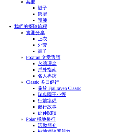
其他
襪子
綁腿
護膝
我們的探險旅程
實測分享
上衣
外套
褲子
Foxtrail 文章選讀
永續理念
戶外指南
名人專訪
Classic 多日健行
關於 Fjällräven Classic
瑞典國王小徑
行前準備
健行故事
延伸閱讀
Polar 極地長征
活動簡介
極地探險問與答