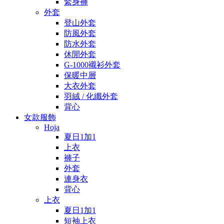
緊身褲
外套
登山外套
防風外套
防水外套
休閒外套
G-1000襯衫外套
保暖中層
大衣外套
羽絨 / 化纖外套
背心
女款服飾
Hoja
夏日1加1
上衣
褲子
外套
連身衣
背心
上衣
夏日1加1
短袖上衣