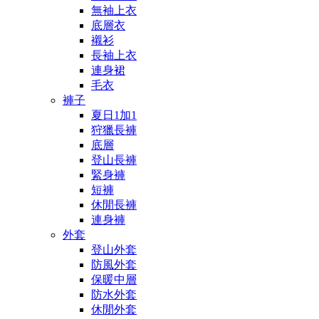
無袖上衣
底層衣
襯衫
長袖上衣
連身裙
毛衣
褲子
夏日1加1
狩獵長褲
底層
登山長褲
緊身褲
短褲
休閒長褲
連身褲
外套
登山外套
防風外套
保暖中層
防水外套
休閒外套