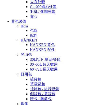
大衣外套
G-1000襯衫外套
羽絨 / 化纖外套
背心
背包裝備
Hoja
包款
配件
KÅNKEN
KÅNKEN 背包
KÅNKEN 配件
登山包
30L以下 單日/登頂
30~55L 短天數用
60~72L 長天數用
日用包
後背包
筆電背包
托特包 / 旅行提袋
側背包 / 肩背包
腰包 / 胸前包
帳篷