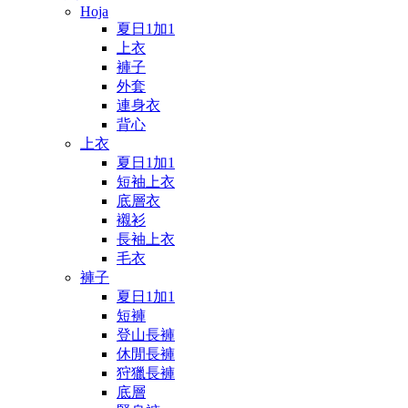
Hoja
夏日1加1
上衣
褲子
外套
連身衣
背心
上衣
夏日1加1
短袖上衣
底層衣
襯衫
長袖上衣
毛衣
褲子
夏日1加1
短褲
登山長褲
休閒長褲
狩獵長褲
底層