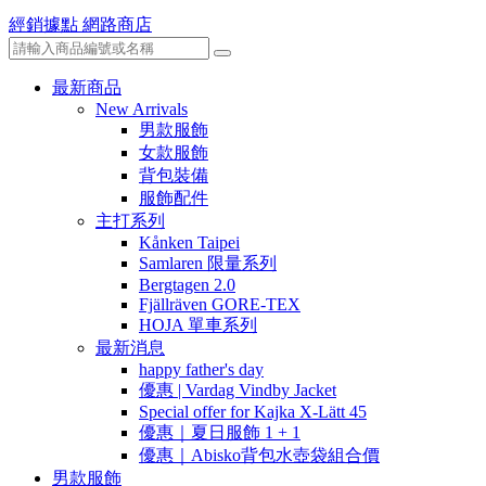
經銷據點
網路商店
最新商品
New Arrivals
男款服飾
女款服飾
背包裝備
服飾配件
主打系列
Kånken Taipei
Samlaren 限量系列
Bergtagen 2.0
Fjällräven GORE-TEX
HOJA 單車系列
最新消息
happy father's day
優惠 | Vardag Vindby Jacket
Special offer for Kajka X-Lätt 45
優惠｜夏日服飾 1 + 1
優惠｜Abisko背包水壺袋組合價
男款服飾