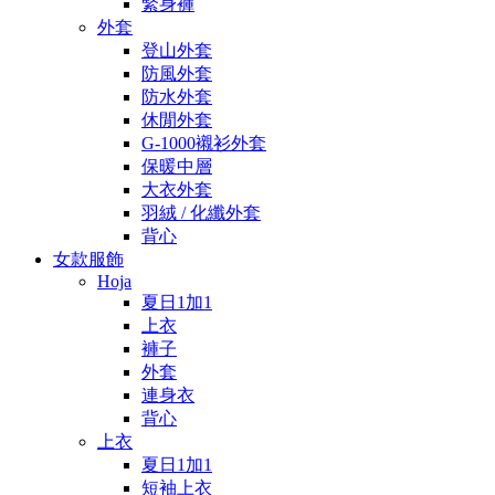
緊身褲
外套
登山外套
防風外套
防水外套
休閒外套
G-1000襯衫外套
保暖中層
大衣外套
羽絨 / 化纖外套
背心
女款服飾
Hoja
夏日1加1
上衣
褲子
外套
連身衣
背心
上衣
夏日1加1
短袖上衣