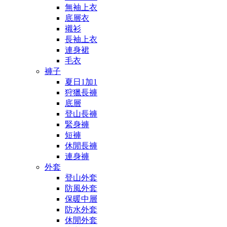
無袖上衣
底層衣
襯衫
長袖上衣
連身裙
毛衣
褲子
夏日1加1
狩獵長褲
底層
登山長褲
緊身褲
短褲
休閒長褲
連身褲
外套
登山外套
防風外套
保暖中層
防水外套
休閒外套