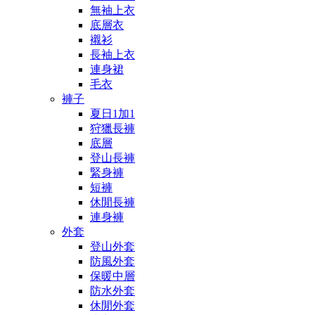
無袖上衣
底層衣
襯衫
長袖上衣
連身裙
毛衣
褲子
夏日1加1
狩獵長褲
底層
登山長褲
緊身褲
短褲
休閒長褲
連身褲
外套
登山外套
防風外套
保暖中層
防水外套
休閒外套