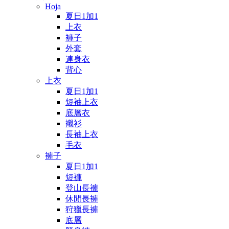
Hoja
夏日1加1
上衣
褲子
外套
連身衣
背心
上衣
夏日1加1
短袖上衣
底層衣
襯衫
長袖上衣
毛衣
褲子
夏日1加1
短褲
登山長褲
休閒長褲
狩獵長褲
底層