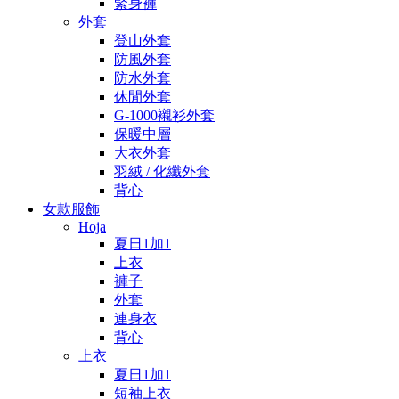
緊身褲
外套
登山外套
防風外套
防水外套
休閒外套
G-1000襯衫外套
保暖中層
大衣外套
羽絨 / 化纖外套
背心
女款服飾
Hoja
夏日1加1
上衣
褲子
外套
連身衣
背心
上衣
夏日1加1
短袖上衣