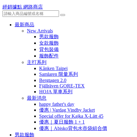
經銷據點
網路商店
最新商品
New Arrivals
男款服飾
女款服飾
背包裝備
服飾配件
主打系列
Kånken Taipei
Samlaren 限量系列
Bergtagen 2.0
Fjällräven GORE-TEX
HOJA 單車系列
最新消息
happy father's day
優惠 | Vardag Vindby Jacket
Special offer for Kajka X-Lätt 45
優惠｜夏日服飾 1 + 1
優惠｜Abisko背包水壺袋組合價
男款服飾