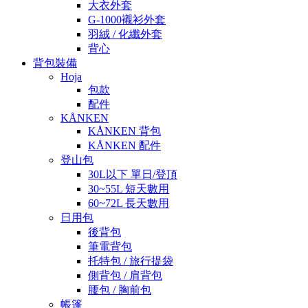
大衣外套
G-1000襯衫外套
羽絨 / 化纖外套
背心
背包裝備
Hoja
包款
配件
KÅNKEN
KÅNKEN 背包
KÅNKEN 配件
登山包
30L以下 單日/登頂
30~55L 短天數用
60~72L 長天數用
日用包
後背包
筆電背包
托特包 / 旅行提袋
側背包 / 肩背包
腰包 / 胸前包
帳篷