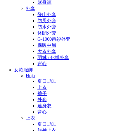
緊身褲
外套
登山外套
防風外套
防水外套
休閒外套
G-1000襯衫外套
保暖中層
大衣外套
羽絨 / 化纖外套
背心
女款服飾
Hoja
夏日1加1
上衣
褲子
外套
連身衣
背心
上衣
夏日1加1
短袖上衣