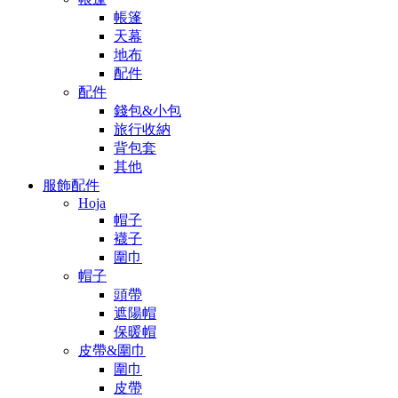
帳篷
天幕
地布
配件
配件
錢包&小包
旅行收納
背包套
其他
服飾配件
Hoja
帽子
襪子
圍巾
帽子
頭帶
遮陽帽
保暖帽
皮帶&圍巾
圍巾
皮帶