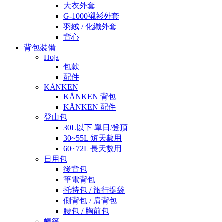
大衣外套
G-1000襯衫外套
羽絨 / 化纖外套
背心
背包裝備
Hoja
包款
配件
KÅNKEN
KÅNKEN 背包
KÅNKEN 配件
登山包
30L以下 單日/登頂
30~55L 短天數用
60~72L 長天數用
日用包
後背包
筆電背包
托特包 / 旅行提袋
側背包 / 肩背包
腰包 / 胸前包
帳篷