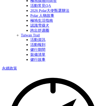
極地探險問與答
活動常見QA
2026 Polar大使甄選辦法
Polar 人物故事
極地生活指南
認識雪撬犬
跨出舒適圈
Taiwan Trail
活動資訊
活動報到
健行期間
裝備清單
健行故事
永續政策