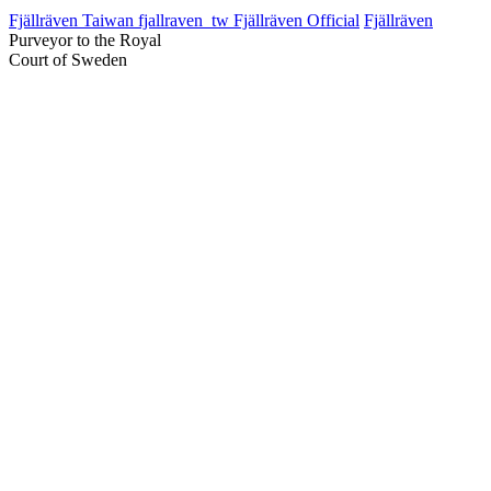
Fjällräven Taiwan
fjallraven_tw
Fjällräven Official
Fjällräven
Purveyor to the Royal
Court of Sweden