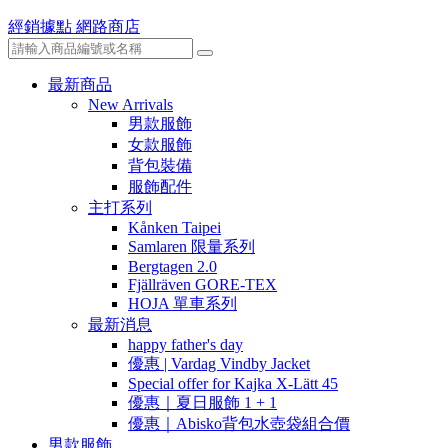
經銷據點
網路商店
最新商品
New Arrivals
男款服飾
女款服飾
背包裝備
服飾配件
主打系列
Kånken Taipei
Samlaren 限量系列
Bergtagen 2.0
Fjällräven GORE-TEX
HOJA 單車系列
最新消息
happy father's day
優惠 | Vardag Vindby Jacket
Special offer for Kajka X-Lätt 45
優惠｜夏日服飾 1 + 1
優惠｜Abisko背包水壺袋組合價
男款服飾