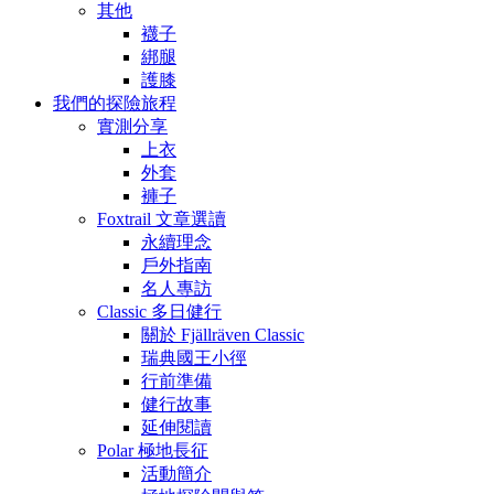
其他
襪子
綁腿
護膝
我們的探險旅程
實測分享
上衣
外套
褲子
Foxtrail 文章選讀
永續理念
戶外指南
名人專訪
Classic 多日健行
關於 Fjällräven Classic
瑞典國王小徑
行前準備
健行故事
延伸閱讀
Polar 極地長征
活動簡介