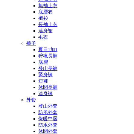
無袖上衣
底層衣
襯衫
長袖上衣
連身裙
毛衣
褲子
夏日1加1
狩獵長褲
底層
登山長褲
緊身褲
短褲
休閒長褲
連身褲
外套
登山外套
防風外套
保暖中層
防水外套
休閒外套