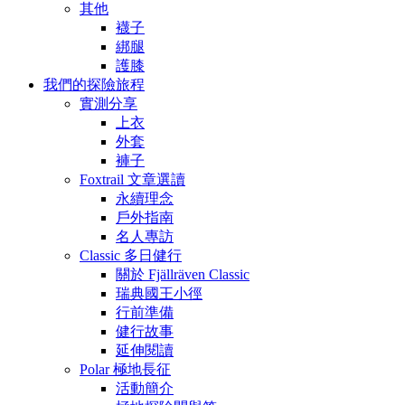
其他
襪子
綁腿
護膝
我們的探險旅程
實測分享
上衣
外套
褲子
Foxtrail 文章選讀
永續理念
戶外指南
名人專訪
Classic 多日健行
關於 Fjällräven Classic
瑞典國王小徑
行前準備
健行故事
延伸閱讀
Polar 極地長征
活動簡介