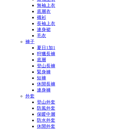
無袖上衣
底層衣
襯衫
長袖上衣
連身裙
毛衣
褲子
夏日1加1
狩獵長褲
底層
登山長褲
緊身褲
短褲
休閒長褲
連身褲
外套
登山外套
防風外套
保暖中層
防水外套
休閒外套