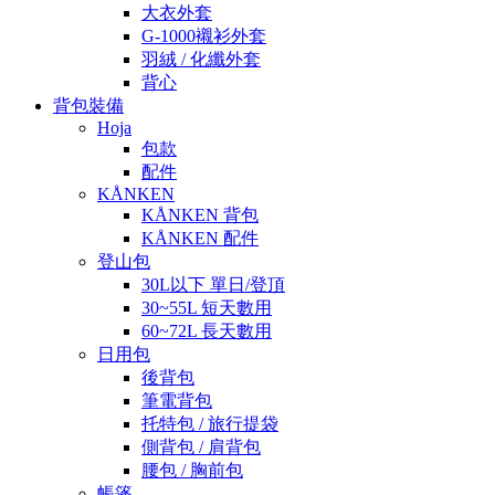
大衣外套
G-1000襯衫外套
羽絨 / 化纖外套
背心
背包裝備
Hoja
包款
配件
KÅNKEN
KÅNKEN 背包
KÅNKEN 配件
登山包
30L以下 單日/登頂
30~55L 短天數用
60~72L 長天數用
日用包
後背包
筆電背包
托特包 / 旅行提袋
側背包 / 肩背包
腰包 / 胸前包
帳篷