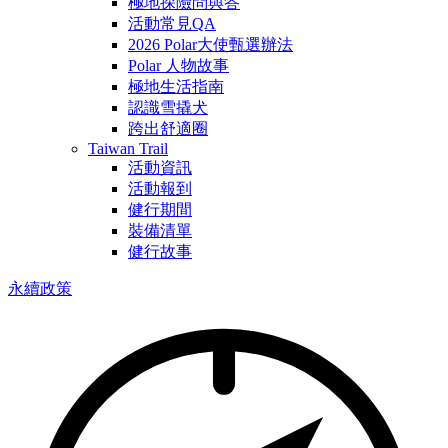
極地探險問與答
活動常見QA
2026 Polar大使甄選辦法
Polar 人物故事
極地生活指南
認識雪撬犬
跨出舒適圈
Taiwan Trail
活動資訊
活動報到
健行期間
裝備清單
健行故事
永續政策