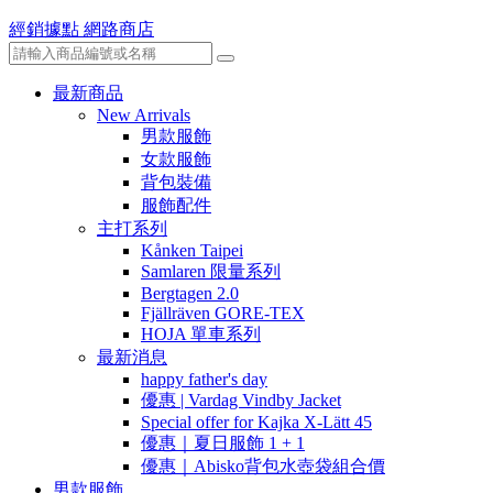
經銷據點
網路商店
最新商品
New Arrivals
男款服飾
女款服飾
背包裝備
服飾配件
主打系列
Kånken Taipei
Samlaren 限量系列
Bergtagen 2.0
Fjällräven GORE-TEX
HOJA 單車系列
最新消息
happy father's day
優惠 | Vardag Vindby Jacket
Special offer for Kajka X-Lätt 45
優惠｜夏日服飾 1 + 1
優惠｜Abisko背包水壺袋組合價
男款服飾