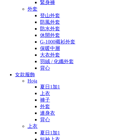
緊身褲
外套
登山外套
防風外套
防水外套
休閒外套
G-1000襯衫外套
保暖中層
大衣外套
羽絨 / 化纖外套
背心
女款服飾
Hoja
夏日1加1
上衣
褲子
外套
連身衣
背心
上衣
夏日1加1
短袖上衣