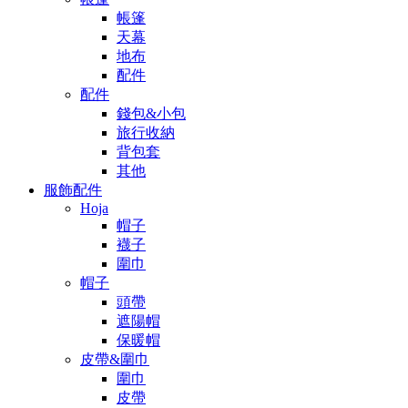
帳篷
天幕
地布
配件
配件
錢包&小包
旅行收納
背包套
其他
服飾配件
Hoja
帽子
襪子
圍巾
帽子
頭帶
遮陽帽
保暖帽
皮帶&圍巾
圍巾
皮帶