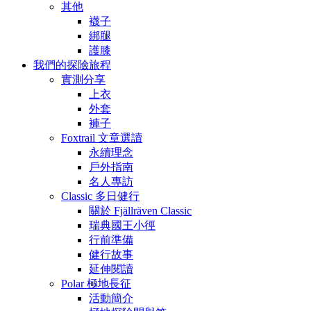
其他
襪子
綁腿
護膝
我們的探險旅程
實測分享
上衣
外套
褲子
Foxtrail 文章選讀
永續理念
戶外指南
名人專訪
Classic 多日健行
關於 Fjällräven Classic
瑞典國王小徑
行前準備
健行故事
延伸閱讀
Polar 極地長征
活動簡介