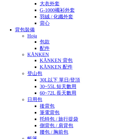
大衣外套
G-1000襯衫外套
羽絨 / 化纖外套
背心
背包裝備
Hoja
包款
配件
KÅNKEN
KÅNKEN 背包
KÅNKEN 配件
登山包
30L以下 單日/登頂
30~55L 短天數用
60~72L 長天數用
日用包
後背包
筆電背包
托特包 / 旅行提袋
側背包 / 肩背包
腰包 / 胸前包
帳篷