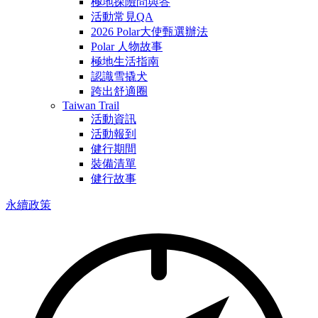
極地探險問與答
活動常見QA
2026 Polar大使甄選辦法
Polar 人物故事
極地生活指南
認識雪撬犬
跨出舒適圈
Taiwan Trail
活動資訊
活動報到
健行期間
裝備清單
健行故事
永續政策