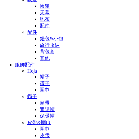
帳篷
天幕
地布
配件
配件
錢包&小包
旅行收納
背包套
其他
服飾配件
Hoja
帽子
襪子
圍巾
帽子
頭帶
遮陽帽
保暖帽
皮帶&圍巾
圍巾
皮帶