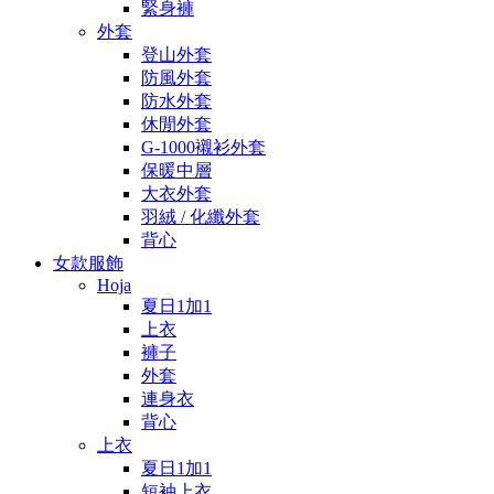
緊身褲
外套
登山外套
防風外套
防水外套
休閒外套
G-1000襯衫外套
保暖中層
大衣外套
羽絨 / 化纖外套
背心
女款服飾
Hoja
夏日1加1
上衣
褲子
外套
連身衣
背心
上衣
夏日1加1
短袖上衣