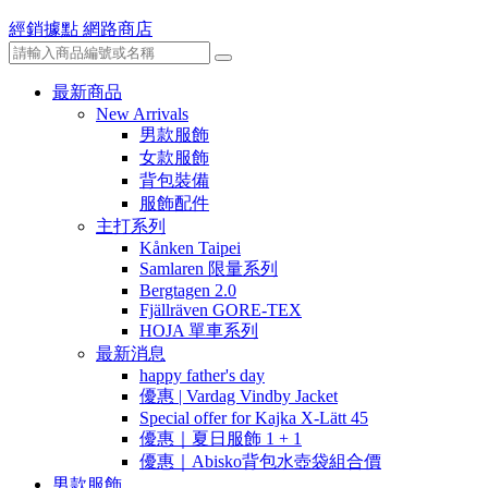
經銷據點
網路商店
最新商品
New Arrivals
男款服飾
女款服飾
背包裝備
服飾配件
主打系列
Kånken Taipei
Samlaren 限量系列
Bergtagen 2.0
Fjällräven GORE-TEX
HOJA 單車系列
最新消息
happy father's day
優惠 | Vardag Vindby Jacket
Special offer for Kajka X-Lätt 45
優惠｜夏日服飾 1 + 1
優惠｜Abisko背包水壺袋組合價
男款服飾