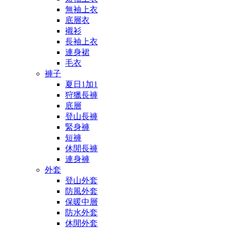
無袖上衣
底層衣
襯衫
長袖上衣
連身裙
毛衣
褲子
夏日1加1
狩獵長褲
底層
登山長褲
緊身褲
短褲
休閒長褲
連身褲
外套
登山外套
防風外套
保暖中層
防水外套
休閒外套