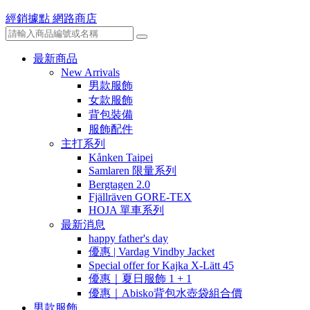
經銷據點
網路商店
最新商品
New Arrivals
男款服飾
女款服飾
背包裝備
服飾配件
主打系列
Kånken Taipei
Samlaren 限量系列
Bergtagen 2.0
Fjällräven GORE-TEX
HOJA 單車系列
最新消息
happy father's day
優惠 | Vardag Vindby Jacket
Special offer for Kajka X-Lätt 45
優惠｜夏日服飾 1 + 1
優惠｜Abisko背包水壺袋組合價
男款服飾