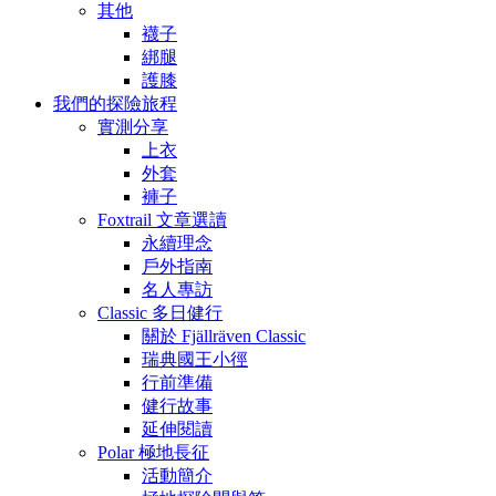
其他
襪子
綁腿
護膝
我們的探險旅程
實測分享
上衣
外套
褲子
Foxtrail 文章選讀
永續理念
戶外指南
名人專訪
Classic 多日健行
關於 Fjällräven Classic
瑞典國王小徑
行前準備
健行故事
延伸閱讀
Polar 極地長征
活動簡介