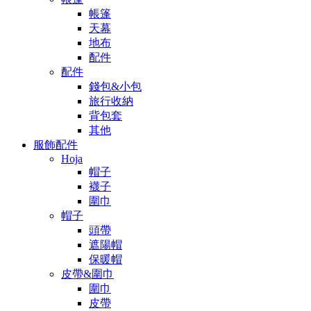
帳篷
天幕
地布
配件
配件
錢包&小包
旅行收納
背包套
其他
服飾配件
Hoja
帽子
襪子
圍巾
帽子
頭帶
遮陽帽
保暖帽
皮帶&圍巾
圍巾
皮帶