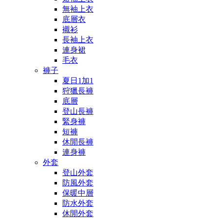
無袖上衣
底層衣
襯衫
長袖上衣
連身裙
毛衣
褲子
夏日1加1
狩獵長褲
底層
登山長褲
緊身褲
短褲
休閒長褲
連身褲
外套
登山外套
防風外套
保暖中層
防水外套
休閒外套