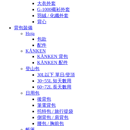
大衣外套
G-1000襯衫外套
羽絨 / 化纖外套
背心
背包裝備
Hoja
包款
配件
KÅNKEN
KÅNKEN 背包
KÅNKEN 配件
登山包
30L以下 單日/登頂
30~55L 短天數用
60~72L 長天數用
日用包
後背包
筆電背包
托特包 / 旅行提袋
側背包 / 肩背包
腰包 / 胸前包
帳篷