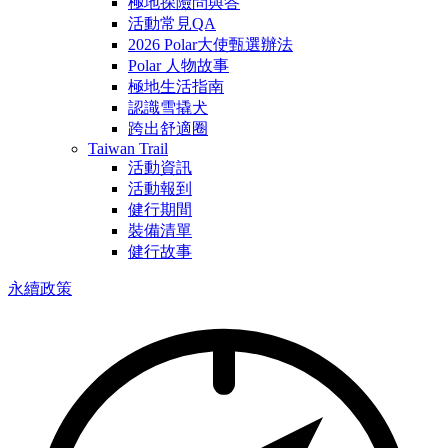
極地探險問與答
活動常見QA
2026 Polar大使甄選辦法
Polar 人物故事
極地生活指南
認識雪撬犬
跨出舒適圈
Taiwan Trail
活動資訊
活動報到
健行期間
裝備清單
健行故事
永續政策