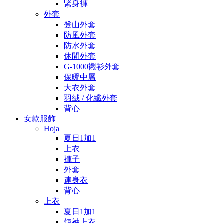
緊身褲
外套
登山外套
防風外套
防水外套
休閒外套
G-1000襯衫外套
保暖中層
大衣外套
羽絨 / 化纖外套
背心
女款服飾
Hoja
夏日1加1
上衣
褲子
外套
連身衣
背心
上衣
夏日1加1
短袖上衣