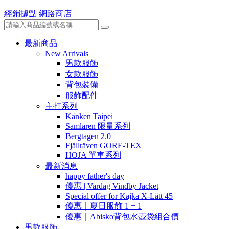
經銷據點
網路商店
最新商品
New Arrivals
男款服飾
女款服飾
背包裝備
服飾配件
主打系列
Kånken Taipei
Samlaren 限量系列
Bergtagen 2.0
Fjällräven GORE-TEX
HOJA 單車系列
最新消息
happy father's day
優惠 | Vardag Vindby Jacket
Special offer for Kajka X-Lätt 45
優惠｜夏日服飾 1 + 1
優惠｜Abisko背包水壺袋組合價
男款服飾