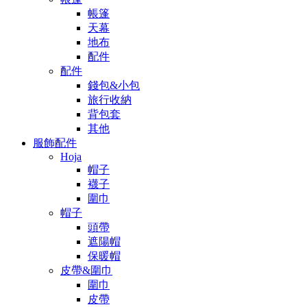
帳篷
天幕
地布
配件
配件
錢包&小包
旅行收納
背包套
其他
服飾配件
Hoja
帽子
襪子
圍巾
帽子
頭帶
遮陽帽
保暖帽
皮帶&圍巾
圍巾
皮帶