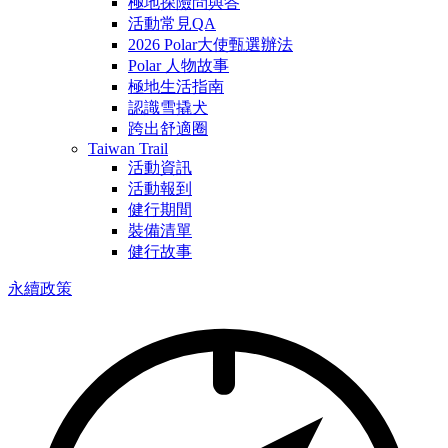
極地探險問與答
活動常見QA
2026 Polar大使甄選辦法
Polar 人物故事
極地生活指南
認識雪撬犬
跨出舒適圈
Taiwan Trail
活動資訊
活動報到
健行期間
裝備清單
健行故事
永續政策