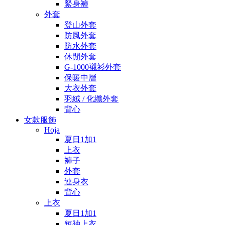
緊身褲
外套
登山外套
防風外套
防水外套
休閒外套
G-1000襯衫外套
保暖中層
大衣外套
羽絨 / 化纖外套
背心
女款服飾
Hoja
夏日1加1
上衣
褲子
外套
連身衣
背心
上衣
夏日1加1
短袖上衣