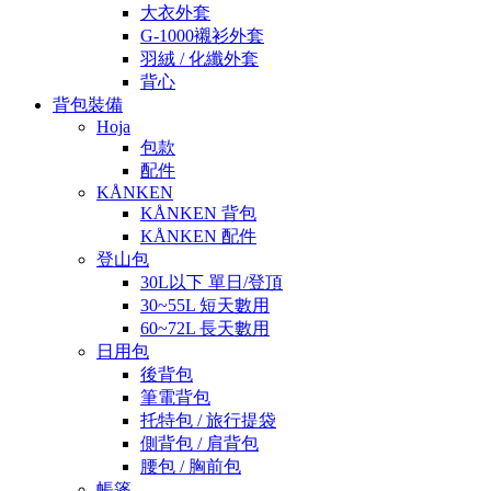
大衣外套
G-1000襯衫外套
羽絨 / 化纖外套
背心
背包裝備
Hoja
包款
配件
KÅNKEN
KÅNKEN 背包
KÅNKEN 配件
登山包
30L以下 單日/登頂
30~55L 短天數用
60~72L 長天數用
日用包
後背包
筆電背包
托特包 / 旅行提袋
側背包 / 肩背包
腰包 / 胸前包
帳篷