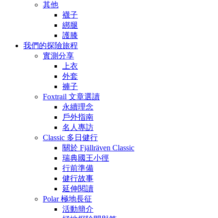
其他
襪子
綁腿
護膝
我們的探險旅程
實測分享
上衣
外套
褲子
Foxtrail 文章選讀
永續理念
戶外指南
名人專訪
Classic 多日健行
關於 Fjällräven Classic
瑞典國王小徑
行前準備
健行故事
延伸閱讀
Polar 極地長征
活動簡介