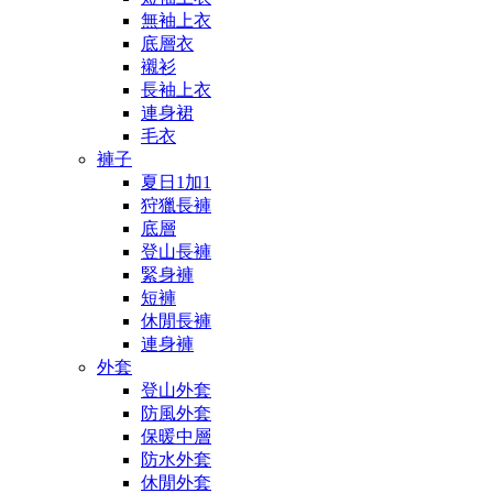
無袖上衣
底層衣
襯衫
長袖上衣
連身裙
毛衣
褲子
夏日1加1
狩獵長褲
底層
登山長褲
緊身褲
短褲
休閒長褲
連身褲
外套
登山外套
防風外套
保暖中層
防水外套
休閒外套