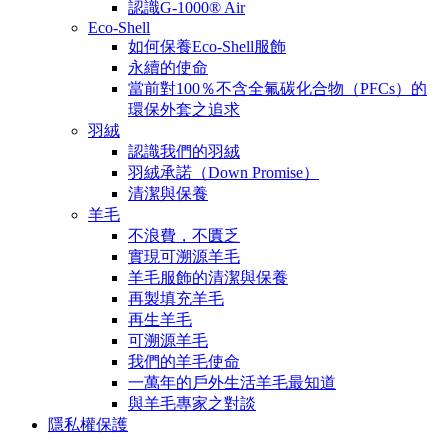
認識G-1000® Air
Eco-Shell
如何保養Eco-Shell服飾
永續的使命
當前對100％不含全氟碳化合物（PFCs）的
環保外套之追求
羽絨
認識我們的羽絨
羽絨承諾（Down Promise）
清潔與保養
羊毛
不浪費，不匱乏
實現可溯源羊毛
羊毛服飾的清潔與保養
再製填充羊毛
再生羊毛
可溯源羊毛
我們的羊毛使命
一萬年的戶外生活羊毛最知道
與羊毛專家之對談
隱私權保護