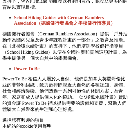
支持下，WWF Finland 能維護既有的飼育站，並設立更多的飼
育站以實現目標。
School Hiking Guides with German Ramblers
Association（德國健行者協會之學校健行指導員）
德國健行者協會（German Ramblers Association）提供「戶外活
動作為國內兒童及青少年課程計畫的一部分」之教育及推廣。
在《北極狐永續計畫》的支持下，他們培訓學校健行指導員
（School Hiking Guides）以便在全國推廣和實施這項計畫，為
學生提供另一個大自然中的學習機會。
Power To Be
Power To Be 相信人人屬於大自然。他們是加拿大英屬哥倫比
亞的非營利組織，致力於排除親近大自然的各種認知、身體、
社會和經濟障礙。他們透過一系列可適性的休閒方案，為青
年、家庭和成人提供個人化的協助。《北極狐永續計畫》贊助
的資金讓 Power To Be 得以提供需要的設備和支援，幫助人們
體驗大自然帶來的生理和心理好處。
選擇您有興趣的項目
本網站的cookie使用聲明