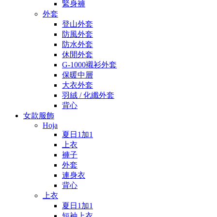
緊身褲
外套
登山外套
防風外套
防水外套
休閒外套
G-1000襯衫外套
保暖中層
大衣外套
羽絨 / 化纖外套
背心
女款服飾
Hoja
夏日1加1
上衣
褲子
外套
連身衣
背心
上衣
夏日1加1
短袖上衣