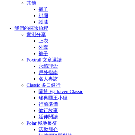
其他
襪子
綁腿
護膝
我們的探險旅程
實測分享
上衣
外套
褲子
Foxtrail 文章選讀
永續理念
戶外指南
名人專訪
Classic 多日健行
關於 Fjällräven Classic
瑞典國王小徑
行前準備
健行故事
延伸閱讀
Polar 極地長征
活動簡介