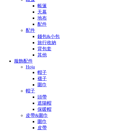
帳篷
天幕
地布
配件
配件
錢包&小包
旅行收納
背包套
其他
服飾配件
Hoja
帽子
襪子
圍巾
帽子
頭帶
遮陽帽
保暖帽
皮帶&圍巾
圍巾
皮帶