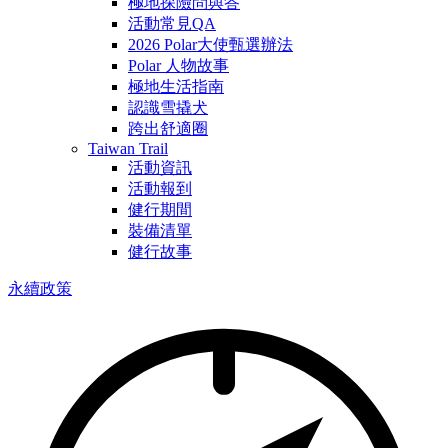
極地探險問與答
活動常見QA
2026 Polar大使甄選辦法
Polar 人物故事
極地生活指南
認識雪撬犬
跨出舒適圈
Taiwan Trail
活動資訊
活動報到
健行期間
裝備清單
健行故事
永續政策