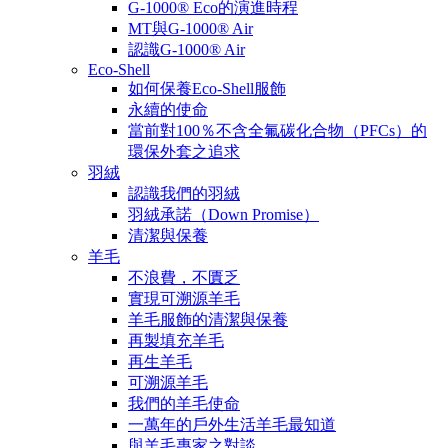
G-1000® Eco的演進時程
MT與G-1000® Air
認識G-1000® Air
Eco-Shell
如何保養Eco-Shell服飾
永續的使命
當前對100％不含全氟碳化合物（PFCs）的
環保外套之追求
羽絨
認識我們的羽絨
羽絨承諾（Down Promise）
清潔與保養
羊毛
不浪費，不匱乏
實現可溯源羊毛
羊毛服飾的清潔與保養
再製填充羊毛
再生羊毛
可溯源羊毛
我們的羊毛使命
一萬年的戶外生活羊毛最知道
與羊毛專家之對談