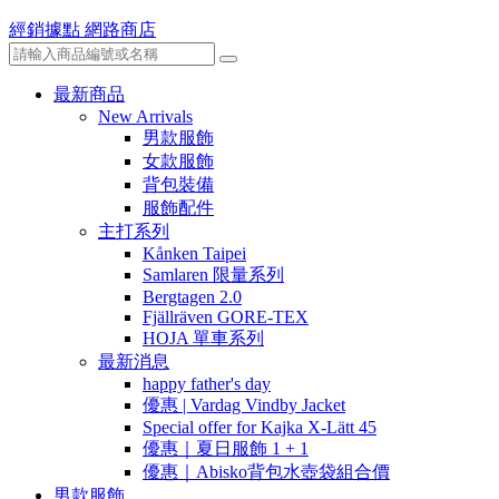
經銷據點
網路商店
最新商品
New Arrivals
男款服飾
女款服飾
背包裝備
服飾配件
主打系列
Kånken Taipei
Samlaren 限量系列
Bergtagen 2.0
Fjällräven GORE-TEX
HOJA 單車系列
最新消息
happy father's day
優惠 | Vardag Vindby Jacket
Special offer for Kajka X-Lätt 45
優惠｜夏日服飾 1 + 1
優惠｜Abisko背包水壺袋組合價
男款服飾