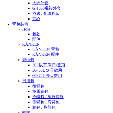
大衣外套
G-1000襯衫外套
羽絨 / 化纖外套
背心
背包裝備
Hoja
包款
配件
KÅNKEN
KÅNKEN 背包
KÅNKEN 配件
登山包
30L以下 單日/登頂
30~55L 短天數用
60~72L 長天數用
日用包
後背包
筆電背包
托特包 / 旅行提袋
側背包 / 肩背包
腰包 / 胸前包
帳篷