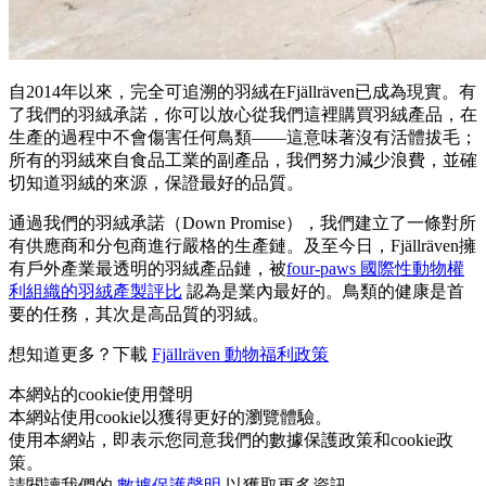
自2014年以來，完全可追溯的羽絨在Fjällräven已成為現實。有
了我們的羽絨承諾，你可以放心從我們這裡購買羽絨產品，在
生產的過程中不會傷害任何鳥類——這意味著沒有活體拔毛；
所有的羽絨來自食品工業的副產品，我們努力減少浪費，並確
切知道羽絨的來源，保證最好的品質。
通過我們的羽絨承諾（Down Promise），我們建立了一條對所
有供應商和分包商進行嚴格的生產鏈。及至今日，Fjällräven擁
有戶外產業最透明的羽絨產品鏈，被
four-paws 國際性動物權
利組織的羽絨產製評比
認為是業內最好的。鳥類的健康是首
要的任務，其次是高品質的羽絨。
想知道更多？下載
Fjällräven 動物福利政策
本網站的cookie使用聲明
本網站使用cookie以獲得更好的瀏覽體驗。
使用本網站，即表示您同意我們的數據保護政策和cookie政
策。
請閱讀我們的
數據保護聲明
以獲取更多資訊。