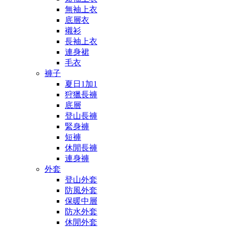
無袖上衣
底層衣
襯衫
長袖上衣
連身裙
毛衣
褲子
夏日1加1
狩獵長褲
底層
登山長褲
緊身褲
短褲
休閒長褲
連身褲
外套
登山外套
防風外套
保暖中層
防水外套
休閒外套